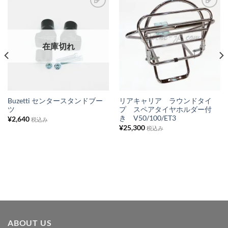
お
お
気
気
に
に
在庫切れ
入
入
り
り
リ
リ
ス
ス
Buzetti センタースタンドブー
リアキャリア ラウンドタイ
ツ
プ スペアタイヤホルダー付
ト
ト
き V50/100/ET3
¥
2,640
税込み
に
に
¥
25,300
税込み
追
追
加
加
ABOUT US