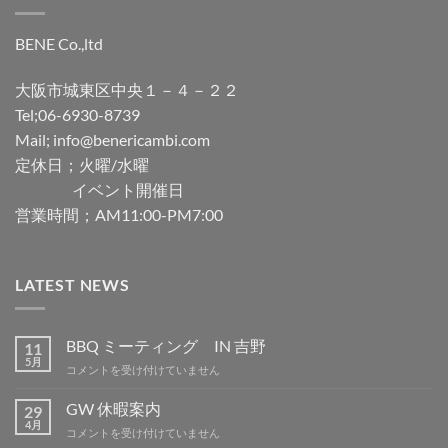
BENE Co.,ltd
大阪市城東区中央１－４－２２
Tel;06-6930-8739
Mail; info@benericambi.com
定休日；火曜/水曜
イベント開催日
営業時間；AM11:00-PM7:00
LATEST NEWS
BBQ ミーティング IN 吉野
11
5月
BBQ
コメントを受け付けていません
ミ
ー
GW 休暇案内
29
テ
4月
GW
コメントを受け付けていません
ィ