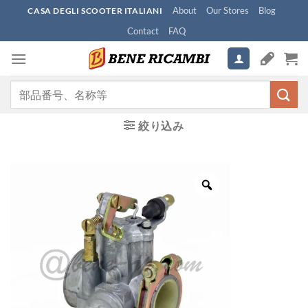
Skip
About
Our Stores
Blog
CASA DEGLI SCOOTER ITALIANI
to
Contact
FAQ
content
検
索
対
絞り込み
象: