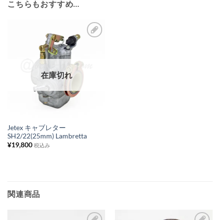
こちらもおすすめ…
お
気
に
在庫切れ
入
り
リ
ス
Jetex キャブレター
SH2/22(25mm) Lambretta
ト
¥
19,800
税込み
に
追
加
関連商品