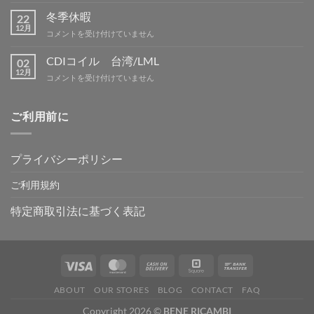
休
ン
暇
冬季休暇
グ
22
案
12月
IN
冬
コメントを受け付けていません
内
吉
季
は
野
休
CDIコイル 台湾/LML
02
は
暇
12月
CDI
コメントを受け付けていません
は
コ
イ
ル
ご利用前に
台
湾/LML
は
プライバシーポリシー
ご利用規約
特定商取引法に基づく表記
ABOUT
OUR STORES
BLOG
CONTACT
FAQ
Copyright 2026 ©
BENE RICAMBI