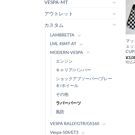
VESPA-MT
アウトレット
カスタム
+
LAMBRETTA
マッ
LML 4SMT-AT
ェ
CUP
MODERN-VESPA
¥
3,0
エンジン
税込
キャリア/バンパー
ショックアブソーバー/ブレー
キ/ホイール
その他
ラバーパーツ
風防
VESPA RALLY/GTR/GS160
Vespa-50S/ET3