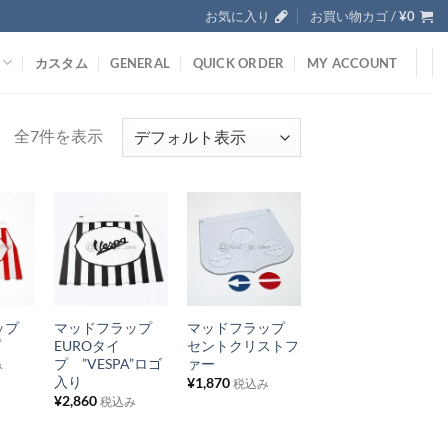
お気に入り
お買い物カゴ /
¥
0
カスタム
GENERAL
QUICK ORDER
MY ACCOUNT
全7件を表示
お
お
気
気
+
+
に
に
ラップ
マッドフラップ
マッドフラップ
入
入
イプ
EUROタイ
セントクリストフ
り
り
プ ”VESPA”ロゴ
ァー
み
入り
¥
1,870
税込み
リ
リ
¥
2,860
税込み
ス
ス
ト
ト