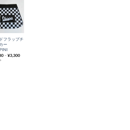
に
に
に
に
追
追
追
追
お
加
加
加
加
気
に
ドフラップチ
入
ッカー
り
PINI
80
–
¥
3,300
リ
み
ス
ト
に
追
加