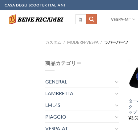
Skip
CASA DEGLI SCOOTER ITALIANI
to
検
content
VESPA-MT
索
対
象:
カスタム
/
MODERN-VESPA
/
ラバーパーツ
商品カテゴリー
GENERAL
+
LAMBRETTA
ター
LML4S
ク
ップ
PIAGGIO
¥
3,5
VESPA-AT