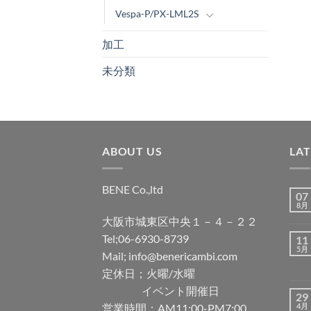
Vespa-P/PX-LML2S
加工
未分類
ABOUT US
LA
BENE Co.,ltd
07
8月
大阪市城東区中央１－４－２２
Tel;06-6930-8739
11
5月
Mail; info@benericambi.com
定休日；火曜/水曜
イベント開催日
29
営業時間；AM11:00-PM7:00
4月