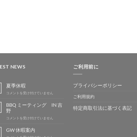
TEST NEWS
ご利用前に
プライバシーポリシー
夏季休暇
夏
コメントを受け付けていません
ご利用規約
季
休
BBQ ミーティング IN 吉
特定商取引法に基づく表記
暇
野
は
BBQ
コメントを受け付けていません
ミ
ー
GW 休暇案内
テ
GW