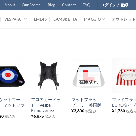
About
Our Stores
Blog
Contact
FAQ
ログイン / 登録
VESPA-AT
LML4S
LAMBRETTA
PIAGGIO
アウトレット
お
お
お
お
在庫切れ
気
気
気
気
+
+
+
に
に
に
に
ゲットマー
フロアカーペッ
マッドフラッ
マッドフ
入
入
入
入
 マッドフラ
ト Vespa
プ ”L” 英国製
EUROタ
り
り
り
り
Primavera/S
¥
3,300
¥
1,760
税込み
税込
20
¥
6,875
税込み
税込み
リ
リ
リ
リ
ス
ス
ス
ス
ト
ト
ト
ト