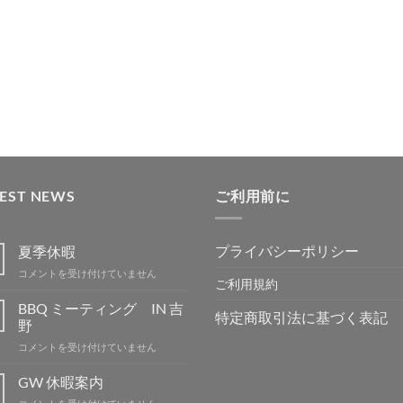
TEST NEWS
ご利用前に
プライバシーポリシー
夏季休暇
夏
コメントを受け付けていません
ご利用規約
季
休
BBQ ミーティング IN 吉
特定商取引法に基づく表記
暇
野
は
BBQ
コメントを受け付けていません
ミ
ー
GW 休暇案内
テ
GW