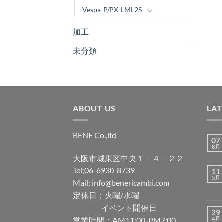
Vespa-P/PX-LML2S
加工
未分類
ABOUT US
LA
BENE Co.,ltd
07
8月
大阪市城東区中央１－４－２２
Tel;06-6930-8739
11
5月
Mail; info@benericambi.com
定休日；火曜/水曜
イベント開催日
29
営業時間；AM11:00-PM7:00
4月