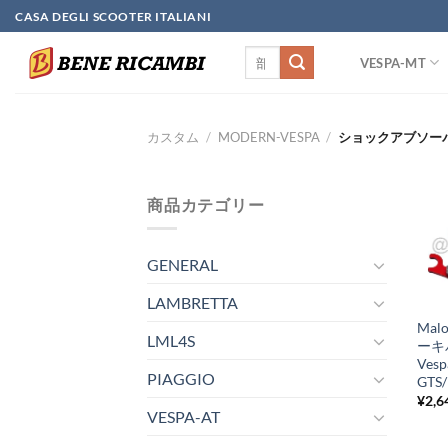
Skip
CASA DEGLI SCOOTER ITALIANI
to
検
content
VESPA-MT
索
対
象:
カスタム
/
MODERN-VESPA
/
ショックアブソーバ
商品カテゴリー
GENERAL
+
LAMBRETTA
Mal
LML4S
ーキ
Vesp
PIAGGIO
GTS/
¥
2,6
VESPA-AT