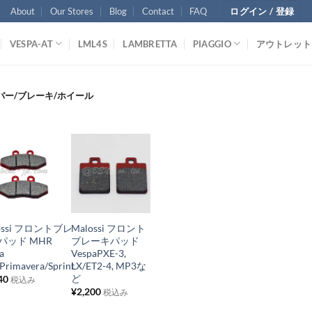
About
Our Stores
Blog
Contact
FAQ
ログイン / 登録
VESPA-AT
LML4S
LAMBRETTA
PIAGGIO
アウトレット
ー/ブレーキ/ホイール
お
お
気
気
+
に
に
ossi フロントブレ
Malossi フロント
入
入
パッド MHR
ブレーキパッド
り
り
a
VespaPXE-3,
Primavera/Sprint
LX/ET2-4, MP3な
リ
リ
ど
40
税込み
ス
ス
¥
2,200
税込み
ト
ト