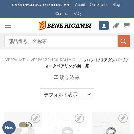
Skip
About
Our Stores
Blog
CASA DEGLI SCOOTER ITALIANI
to
Contact
FAQ
content
検
索
対
象:
VESPA-MT
/
VESPA125/150-RALLY-GL
/
フロント/リアダンパー/フ
ォークベアリング/鍵 類
絞り込み
New
お
お
お