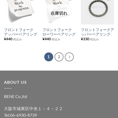
加
加
加
お
お
お
在庫切れ
気
気
気
に
に
に
入
入
入
フロントフォーク
フロントフォーク
フロントフォークア
り
り
り
アッパーベアリング
ローワーベアリング
ッパーベアリング
¥
440
¥
440
¥
330
税込み
税込み
税込み
リ
リ
リ
ス
ス
ス
ト
ト
ト
1
2
に
に
に
追
追
追
加
加
加
ABOUT US
BENE Co.,ltd
大阪市城東区中央１－４－２２
Tel;06-6930-8739