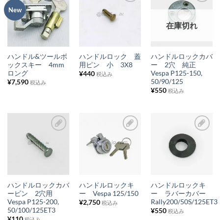
New
加
加
加
お
お
お
在庫切れ
気
気
気
に
に
に
入
入
入
ハンドル&ツールボ
ハンドルロック 蓋
ハンドルロックカバ
り
り
り
ックスキー 4mm
用ピン 小 3X8
ー 2穴 純正
ロング
Vespa P125-150,
¥
440
税込み
リ
リ
リ
50/90/125
¥
7,590
税込み
ス
ス
ス
¥
550
税込み
ト
ト
ト
に
に
に
追
追
追
加
加
加
お
お
お
気
気
気
に
に
に
入
入
入
ハンドルロックカバ
ハンドルロックキ
ハンドルロックキ
り
り
り
ーピン 2穴用
ー Vespa 125/150
ー ラバーカバー
Vespa P125-200,
Rally200/50S/125ET3
¥
2,750
税込み
リ
リ
リ
50/100/125ET3
¥
550
税込み
ス
ス
ス
¥
110
税込み