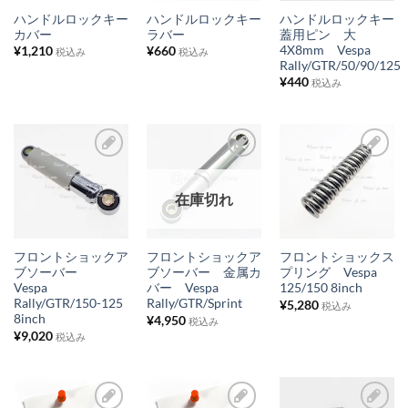
入
入
入
ハンドルロックキー
ハンドルロックキー
ハンドルロックキー
り
り
り
カバー
ラバー
蓋用ピン 大
4X8mm Vespa
¥
1,210
¥
660
税込み
税込み
リ
リ
リ
Rally/GTR/50/90/125
ス
ス
ス
¥
440
税込み
ト
ト
ト
に
に
に
追
追
追
加
加
加
お
お
お
在庫切れ
気
気
気
に
に
に
入
入
入
フロントショックア
フロントショックア
フロントショックス
り
り
り
ブソーバー
ブソーバー 金属カ
プリング Vespa
Vespa
バー Vespa
125/150 8inch
リ
リ
リ
Rally/GTR/150-125
Rally/GTR/Sprint
¥
5,280
税込み
ス
ス
ス
8inch
¥
4,950
税込み
¥
9,020
税込み
ト
ト
ト
に
に
に
追
追
追