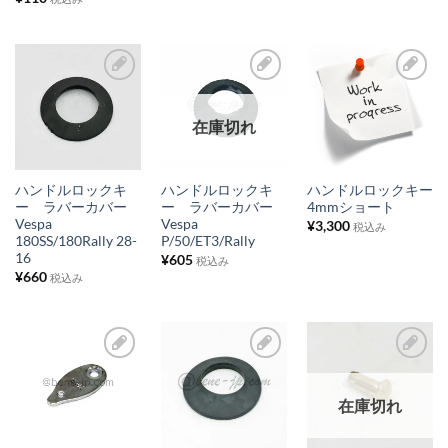
ト
ト
ト
に
に
に
追
追
追
加
加
加
お
お
お
在庫切れ
気
気
気
に
に
に
入
入
入
ハンドルロックキ
ハンドルロックキ
ハンドルロックキー
り
り
り
ー ラバーカバー
ー ラバーカバー
4mmショート
Vespa
Vespa
¥
3,300
税込み
リ
リ
リ
180SS/180Rally 28-
P/50/ET3/Rally
ス
ス
ス
16
¥
605
税込み
¥
660
税込み
ト
ト
ト
に
に
に
追
追
追
加
加
加
お
お
お
在庫切れ
気
気
気
に
に
に