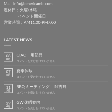
Mail; info@benericambi.com
定休日；火曜/水曜
イベント開催日
営業時間；AM11:00-PM7:00
LATEST NEWS
CIAO 用部品
08
8月
CIAO
コメントを受け付けていません
用
部
夏季休暇
07
品
8月
夏
コメントを受け付けていません
は
季
休
BBQ ミーティング IN 吉野
11
暇
5月
BBQ
コメントを受け付けていません
は
ミ
ー
GW 休暇案内
29
テ
4月
GW
コメントを受け付けていません
ィ