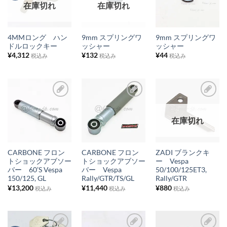
在庫切れ
在庫切れ
気
気
気
に
に
に
入
入
入
4MMロング ハン
9mm スプリングワ
9mm スプリングワ
り
り
り
ドルロックキー
ッシャー
ッシャー
¥
4,312
¥
132
¥
44
税込み
税込み
税込み
リ
リ
リ
ス
ス
ス
ト
ト
ト
に
に
に
お
お
お
追
追
追
在庫切れ
気
気
気
加
加
加
に
に
に
入
入
入
CARBONE フロン
CARBONE フロン
ZADI ブランクキ
り
り
り
トショックアブソー
トショックアブソー
ー Vespa
バー 60’S Vespa
バー Vespa
50/100/125ET3,
リ
リ
リ
150/125, GL
Rally/GTR/TS/GL
Rally/GTR
ス
ス
ス
¥
13,200
¥
11,440
¥
880
税込み
税込み
税込み
ト
ト
ト
に
に
に
追
追
追