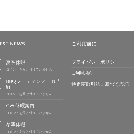
TEST NEWS
ご利用前に
プライバシーポリシー
夏季休暇
夏
コメントを受け付けていません
ご利用規約
季
休
BBQ ミーティング IN 吉
特定商取引法に基づく表記
暇
野
は
BBQ
コメントを受け付けていません
ミ
ー
GW 休暇案内
テ
GW
コメントを受け付けていません
ィ
休
ン
暇
冬季休暇
グ
案
IN
冬
コメントを受け付けていません
内