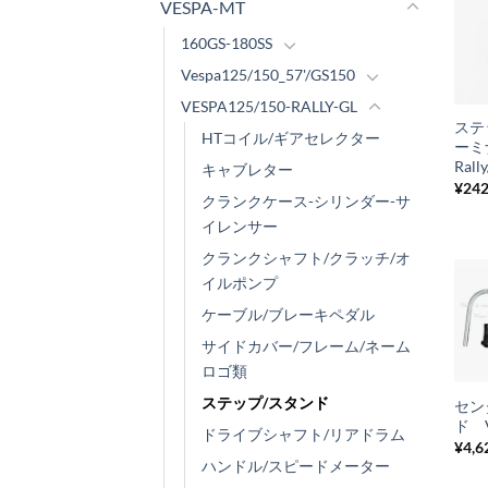
VESPA-MT
160GS-180SS
Vespa125/150_57'/GS150
+
VESPA125/150-RALLY-GL
ステ
HTコイル/ギアセレクター
ー
Rall
キャブレター
¥
24
クランクケース-シリンダー-サ
イレンサー
クランクシャフト/クラッチ/オ
イルポンプ
ケーブル/ブレーキペダル
サイドカバー/フレーム/ネーム
+
ロゴ類
ステップ/スタンド
セン
ド V
ドライブシャフト/リアドラム
¥
4,6
ハンドル/スピードメーター