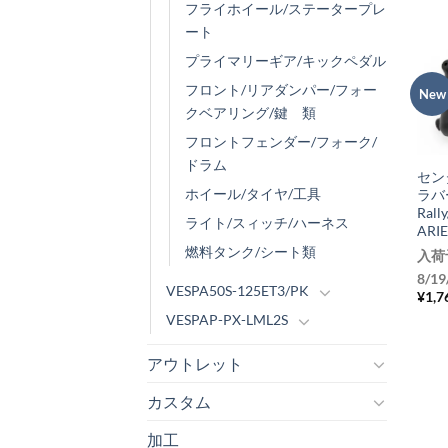
フライホイール/ステータープレ
ート
プライマリーギア/キックペダル
フロント/リアダンパー/フォー
New
クベアリング/鍵 類
+
フロントフェンダー/フォーク/
ドラム
セン
ホイール/タイヤ/工具
ラ
Rall
ライト/スィッチ/ハーネス
ARI
燃料タンク/シート類
入荷
8/19
VESPA50S-125ET3/PK
¥
1,7
VESPAP-PX-LML2S
アウトレット
カスタム
加工