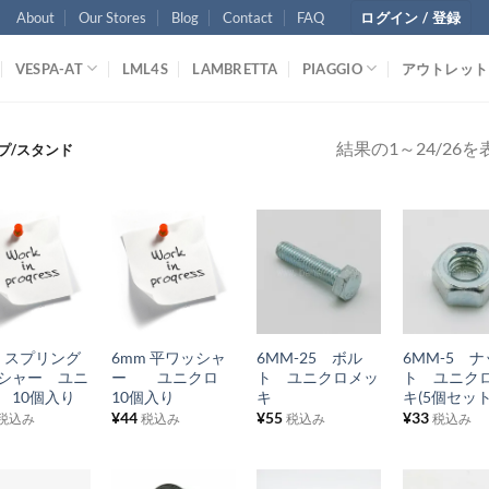
About
Our Stores
Blog
Contact
FAQ
ログイン / 登録
VESPA-AT
LML4S
LAMBRETTA
PIAGGIO
アウトレット
結果の1～24/26
プ/スタンド
お
お
お
お
気
気
気
気
+
+
+
に
に
に
に
m スプリング
6mm 平ワッシャ
6MM-25 ボル
6MM-5 ナ
入
入
入
入
シャー ユニ
ー ユニクロ
ト ユニクロメッ
ト ユニク
り
り
り
り
 10個入り
10個入り
キ
キ(5個セッ
¥
44
¥
55
¥
33
税込み
税込み
税込み
税込み
リ
リ
リ
リ
ス
ス
ス
ス
ト
ト
ト
ト