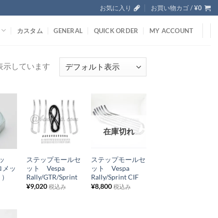
お気に入り
お買い物カゴ /
¥
0
カスタム
GENERAL
QUICK ORDER
MY ACCOUNT
を表示しています
お
お
在庫切れ
気
気
+
+
に
に
ッ
ステップモールセ
ステップモールセ
入
入
ロメッ
ット Vespa
ット Vespa
り
り
ト）
Rally/GTR/Sprint
Rally/Sprint CIF
¥
9,020
¥
8,800
税込み
税込み
リ
リ
ス
ス
ト
ト