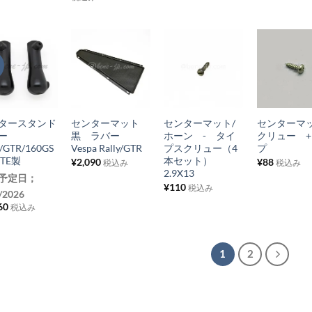
ス
ス
ス
ス
ト
ト
ト
ト
に
に
に
に
追
追
追
追
お
お
お
お
加
加
加
加
気
気
気
気
+
+
+
に
に
に
に
タースタンド
センターマット
センターマット/
センターマ
入
入
入
入
バー
黒 ラバー
ホーン - タイ
クリュー 
り
り
り
り
y/GTR/160GS
Vespa Rally/GTR
プスクリュー（4
プ
ETE製
本セット）
¥
2,090
¥
88
税込み
税込み
リ
リ
リ
リ
2.9X13
予定日；
ス
ス
ス
ス
¥
110
税込み
/2026
ト
ト
ト
ト
60
税込み
に
に
に
に
追
追
追
追
1
2
加
加
加
加