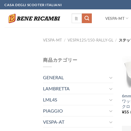
Skip
CASA DEGLI SCOOTER ITALIANI
to
検
content
VESPA-MT
索
対
象:
VESPA-MT
/
VESPA125/150-RALLY-GL
/
ステッ
商品カテゴリー
GENERAL
+
LAMBRETTA
6m
LML4S
ワッ
クロ
PIAGGIO
¥
55
VESPA-AT