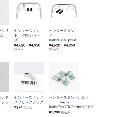
に
に
追
追
お
お
加
加
気
気
+
+
に
に
ールリ
センタースタン
センタースタン
入
入
入
ド P/PXシリー
ド
り
り
ズ
Rally/GTR/Sprint
¥
4,620
–
¥
4,950
¥
4,620
–
¥
4,950
リ
リ
税込み
税込み
ス
ス
ト
ト
に
に
追
追
お
お
加
加
在庫切れ
気
気
+
+
に
に
タンド
センタースタンド
センタースタンドホルダ
入
入
 フッ
スプリングフック
ー Vespa
り
り
Rally/TS/GTR/Sprint/GS160
¥
374
税込み
¥
1,980
税込み
リ
リ