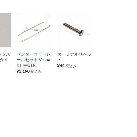
ス
ス
ト
ト
に
に
追
追
お
お
加
加
気
気
+
+
に
に
ットス
センターマットレ
ターミナルリベッ
入
入
+タイ
ールセット Vespa
ト
り
り
Rally/GTR
¥
44
税込み
¥
3,190
税込み
リ
リ
ス
ス
ト
ト
に
に
追
追
加
加