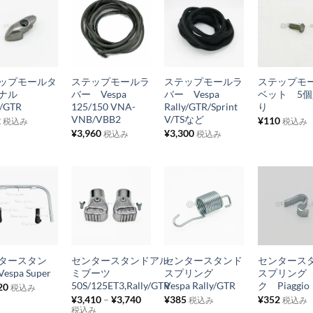
に
に
に
に
追
追
追
追
お
お
お
お
加
加
加
加
気
気
気
気
+
+
+
に
に
に
に
ップモールタ
ステップモールラ
ステップモールラ
ステップモ
入
入
入
入
ミナル
バー Vespa
バー Vespa
ベット 5個
り
り
り
り
y/GTR
125/150 VNA-
Rally/GTR/Sprint
り
VNB/VBB2
V/TSなど
2
¥
110
税込み
税込み
リ
リ
リ
リ
¥
3,960
¥
3,300
税込み
税込み
ス
ス
ス
ス
ト
ト
ト
ト
に
に
に
に
追
追
追
追
お
お
お
お
加
加
加
加
気
気
気
気
+
+
+
に
に
に
に
タースタン
センタースタンドアル
センタースタンド
センタース
入
入
入
入
espa Super
ミブーツ
スプリング
スプリング
り
り
り
り
50S/125ET3,Rally/GTR
Vespa Rally/GTR
ク Piaggio
20
税込み
¥
3,410
–
¥
3,740
¥
385
¥
352
税込み
税込み
リ
リ
リ
リ
税込み