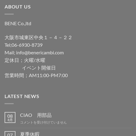
ABOUT US
加
BENE Co.,ltd
大阪市城東区中央１－４－２２
Tel;06-6930-8739
Mail; info@benericambi.com
定休日；火曜/水曜
イベント開催日
営業時間；AM11:00-PM7:00
LATEST NEWS
CIAO 用部品
08
8月
CIAO
コメントを受け付けていません
用
部
夏季休暇
07