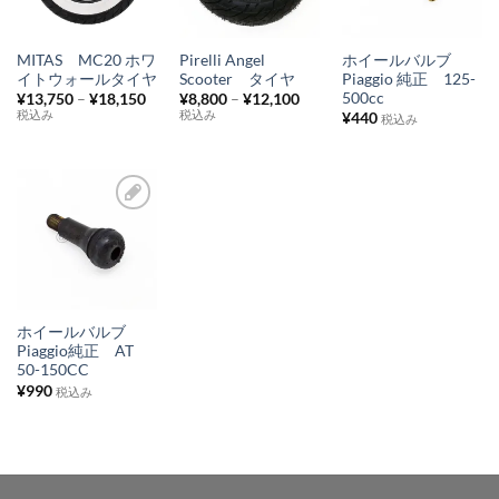
に
に
に
入
入
入
MITAS MC20 ホワ
Pirelli Angel
ホイールバルブ
り
り
り
イトウォールタイヤ
Scooter タイヤ
Piaggio 純正 125-
500cc
¥
13,750
–
¥
18,150
¥
8,800
–
¥
12,100
リ
リ
リ
税込み
税込み
¥
440
税込み
ス
ス
ス
ト
ト
ト
に
に
に
追
追
追
お
加
加
加
気
に
入
ホイールバルブ
り
Piaggio純正 AT
50-150CC
リ
¥
990
税込み
ス
ト
に
追