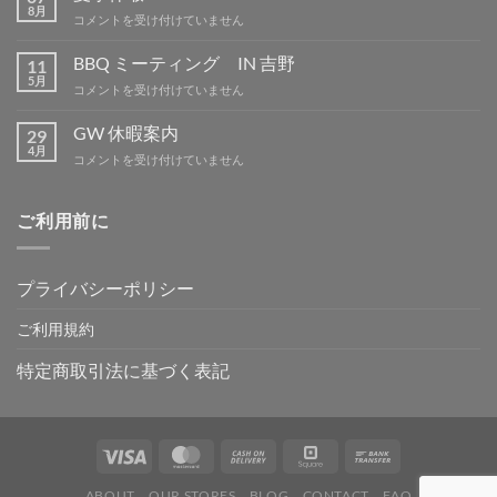
品
8月
夏
コメントを受け付けていません
は
季
休
BBQ ミーティング IN 吉野
11
暇
5月
BBQ
コメントを受け付けていません
は
ミ
ー
GW 休暇案内
29
テ
4月
GW
コメントを受け付けていません
ィ
休
ン
暇
グ
案
ご利用前に
IN
内
吉
は
野
は
プライバシーポリシー
ご利用規約
特定商取引法に基づく表記
ABOUT
OUR STORES
BLOG
CONTACT
FAQ