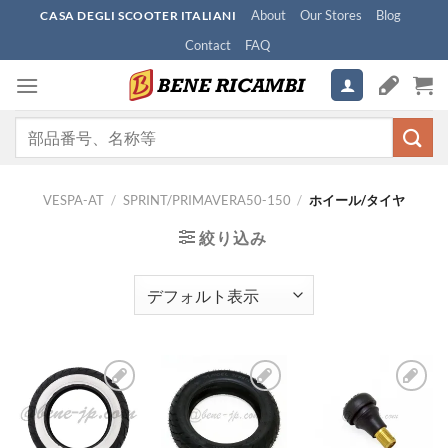
Skip
About
Our Stores
Blog
CASA DEGLI SCOOTER ITALIANI
to
Contact
FAQ
content
検
索
対
象:
VESPA-AT
/
SPRINT/PRIMAVERA50-150
/
ホイール/タイヤ
絞り込み
お
お
お
気
気
気