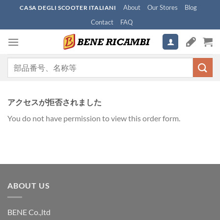
Skip
About
Our Stores
Blog
CASA DEGLI SCOOTER ITALIANI
to
Contact
FAQ
content
検
索
対
象:
アクセスが拒否されました
You do not have permission to view this order form.
ABOUT US
BENE Co.,ltd