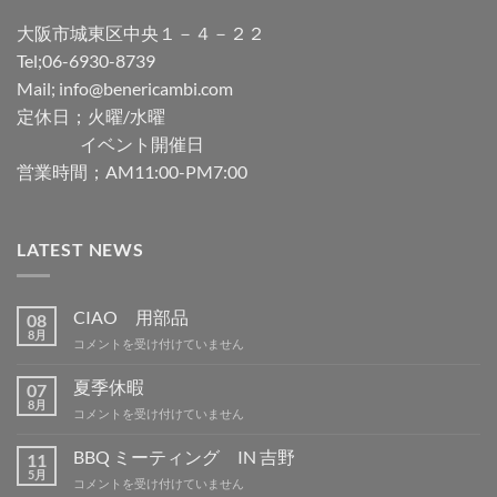
大阪市城東区中央１－４－２２
Tel;06-6930-8739
Mail; info@benericambi.com
定休日；火曜/水曜
イベント開催日
営業時間；AM11:00-PM7:00
LATEST NEWS
CIAO 用部品
08
8月
CIAO
コメントを受け付けていません
用
部
夏季休暇
07
品
8月
夏
コメントを受け付けていません
は
季
休
BBQ ミーティング IN 吉野
11
暇
5月
BBQ
コメントを受け付けていません
は