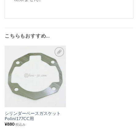
こちらもおすすめ…
お
気
に
入
り
リ
ス
シリンダーベースガスケット
Polini177CC用
ト
¥
880
税込み
に
追