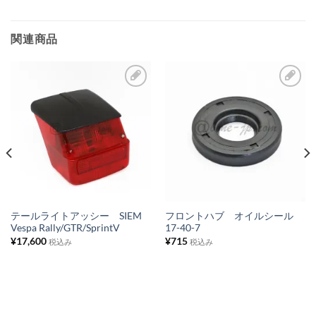
加
関連商品
お
お
気
気
に
に
入
入
り
り
リ
リ
ス
ス
テールライトアッシー SIEM
フロントハブ オイルシール
Vespa Rally/GTR/SprintV
17-40-7
ト
ト
¥
17,600
¥
715
税込み
税込み
に
に
追
追
加
加