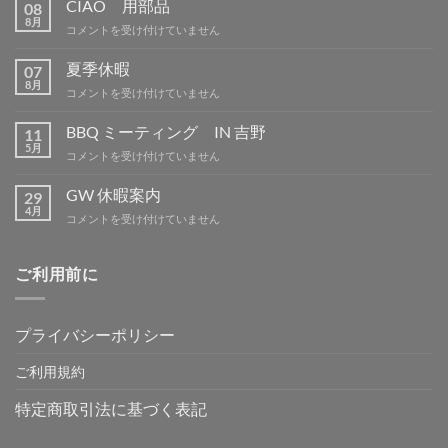
CIAO 用部品
08
8月
CIAO
コメントを受け付けていません
用
部
夏季休暇
07
品
8月
夏
コメントを受け付けていません
は
季
休
BBQ ミーティング IN 吉野
11
暇
5月
BBQ
コメントを受け付けていません
は
ミ
ー
GW 休暇案内
29
テ
4月
GW
コメントを受け付けていません
ィ
休
ン
暇
グ
案
ご利用前に
IN
内
吉
は
野
は
プライバシーポリシー
ご利用規約
特定商取引法に基づく表記