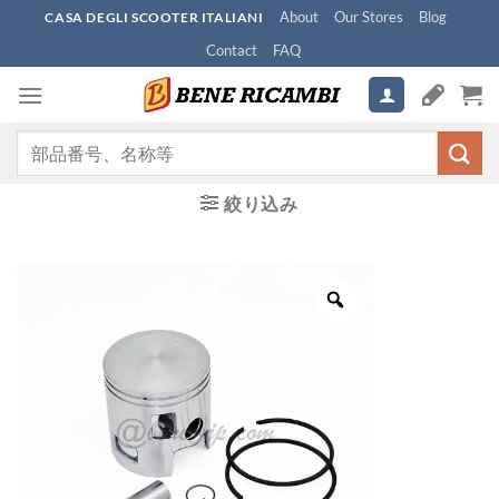
Skip
About
Our Stores
Blog
CASA DEGLI SCOOTER ITALIANI
to
Contact
FAQ
content
検
索
対
絞り込み
象: