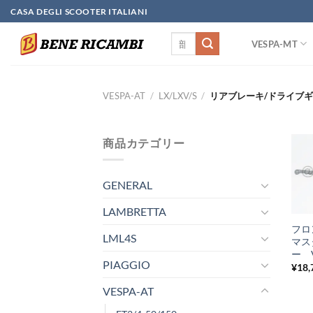
Skip
CASA DEGLI SCOOTER ITALIANI
to
検
content
VESPA-MT
索
対
象:
VESPA-AT
/
LX/LXV/S
/
リアブレーキ/ドライブギ
商品カテゴリー
GENERAL
+
LAMBRETTA
フロ
LML4S
マス
ー V
PIAGGIO
¥
18,
VESPA-AT