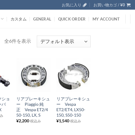
お気に入り
お買い物カゴ /
¥
0
カスタム
GENERAL
QUICK ORDER
MY ACCOUNT
全6件を表示
お
お
気
気
+
+
に
に
ツショ
リアブレーキシュ
リアブレーキシュ
入
入
ーバ
ー Piaggio 純
ー Vespa
り
り
X
正 Vespa ET2/4
ET2/ET4, LX50-
50-150, LX, S
150, S50-150
み
リ
リ
¥
2,200
¥
1,540
税込み
税込み
ス
ス
ト
ト