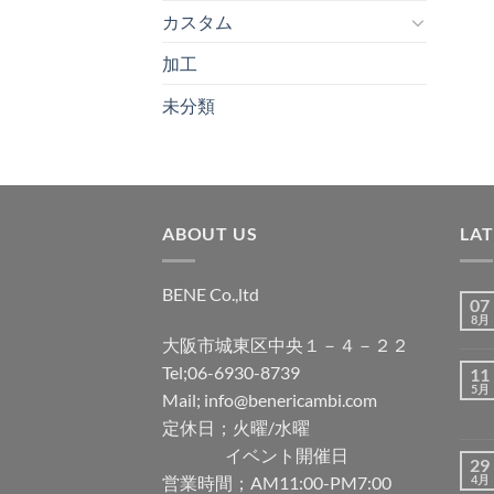
カスタム
加工
未分類
ABOUT US
LA
BENE Co.,ltd
07
8月
大阪市城東区中央１－４－２２
Tel;06-6930-8739
11
5月
Mail; info@benericambi.com
定休日；火曜/水曜
イベント開催日
29
営業時間；AM11:00-PM7:00
4月