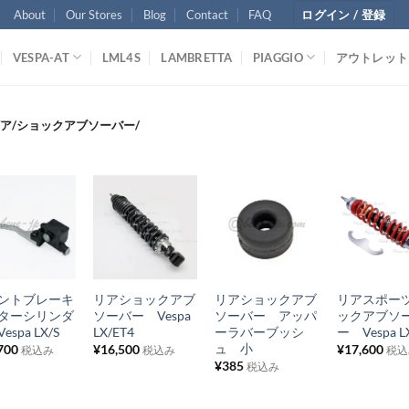
About
Our Stores
Blog
Contact
FAQ
ログイン / 登録
VESPA-AT
LML4S
LAMBRETTA
PIAGGIO
アウトレット
ア/ショックアブソーバー/
お
お
お
お
気
気
気
気
+
+
+
に
に
に
に
ントブレーキ
リアショックアブ
リアショックアブ
リアスポー
入
入
入
入
ターシリンダ
ソーバー Vespa
ソーバー アッパ
ックアブソ
り
り
り
り
espa LX/S
LX/ET4
ーラバーブッシ
ー Vespa L
ュ 小
700
¥
16,500
¥
17,600
税込み
税込み
税込
リ
リ
リ
リ
¥
385
税込み
ス
ス
ス
ス
ト
ト
ト
ト