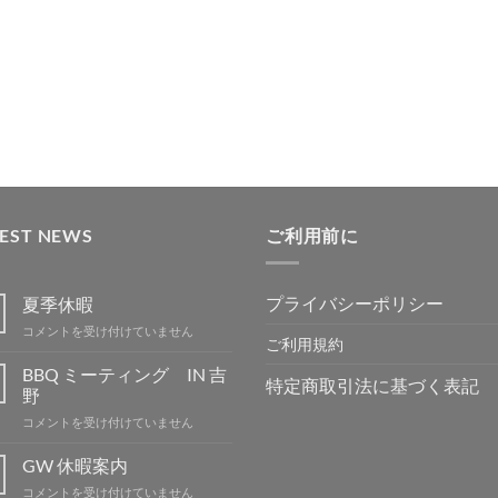
TEST NEWS
ご利用前に
プライバシーポリシー
夏季休暇
夏
コメントを受け付けていません
ご利用規約
季
休
BBQ ミーティング IN 吉
特定商取引法に基づく表記
暇
野
は
BBQ
コメントを受け付けていません
ミ
ー
GW 休暇案内
テ
GW
コメントを受け付けていません
ィ