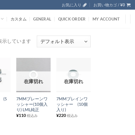
お気に入り
お買い物カゴ /
¥
0
カスタム
GENERAL
QUICK ORDER
MY ACCOUNT
を表示しています
お
お
在庫切れ
在庫切れ
気
気
+
+
に
に
 (5
7MMプレーンワ
7MMプレインワ
入
入
ッシャー(10個入
ッシャー (10個
り
り
り) LML純正
入り)
¥
110
¥
220
税込み
税込み
リ
リ
ス
ス
ト
ト