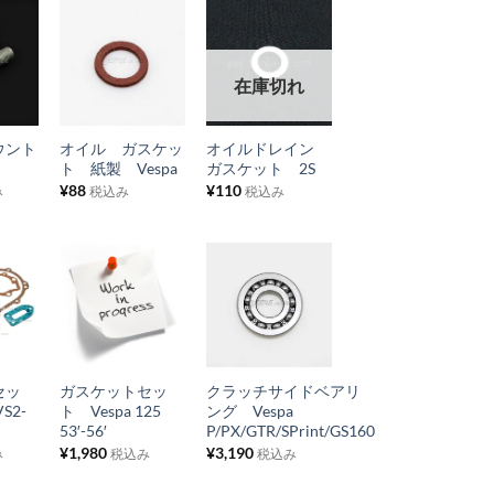
に
に
追
追
お
お
加
加
在庫切れ
気
気
+
+
に
に
ウント
オイル ガスケッ
オイルドレイン
入
入
ト 紙製 Vespa
ガスケット 2S
り
り
¥
88
¥
110
み
税込み
税込み
リ
リ
ス
ス
ト
ト
に
に
お
お
追
追
気
気
+
+
加
加
に
に
セッ
ガスケットセッ
クラッチサイドベアリ
入
入
S2-
ト Vespa 125
ング Vespa
り
り
53′-56′
P/PX/GTR/SPrint/GS160
¥
1,980
¥
3,190
み
税込み
税込み
リ
リ
ス
ス