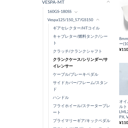
VESPA-MT
160GS-180SS
Vespa125/150_57'/GS150
+
ギアセレクター/HTコイル
キャブレター/燃料タンク/シー
8m
ト
ー(
¥
11
クラッチ/クランクシャフト
クランクケース/シリンダー/サ
イレンサー
ケーブル/ブレーキペダル
サイドカバー/フレーム/スタン
ド
+
ハンドル
オイ
フライホイール/ステータープレ
ル
LML2
ート
PX, 
プライマリーギア/キックペダル
¥
11