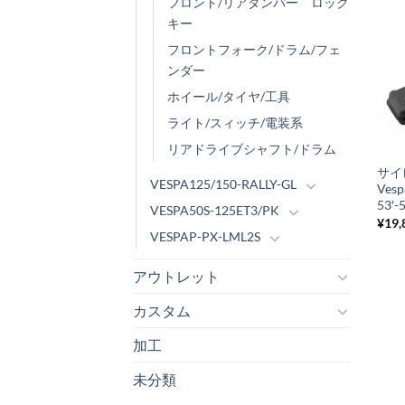
フロント/リアダンパー ロック
キー
フロントフォーク/ドラム/フェ
ンダー
ホイール/タイヤ/工具
ライト/スィッチ/電装系
+
リアドライブシャフト/ドラム
サ
VESPA125/150-RALLY-GL
Vesp
53′-
VESPA50S-125ET3/PK
¥
19,
VESPAP-PX-LML2S
アウトレット
カスタム
加工
未分類