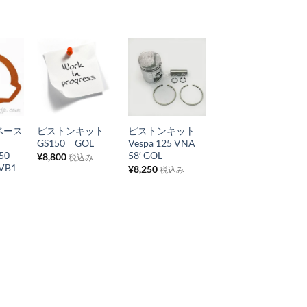
ト
ト
に
に
追
追
加
加
お
お
気
気
+
+
に
に
ベース
ピストンキット
ピストンキット
入
入
ト
GS150 GOL
Vespa 125 VNA
り
り
50
58′ GOL
¥
8,800
税込み
VB1
¥
8,250
税込み
リ
リ
ス
ス
ト
ト
に
に
追
追
加
加