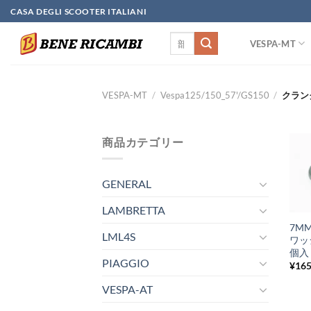
Skip
CASA DEGLI SCOOTER ITALIANI
to
検
content
VESPA-MT
索
対
象:
VESPA-MT
/
Vespa125/150_57'/GS150
/
クラン
商品カテゴリー
GENERAL
+
LAMBRETTA
7M
LML4S
ワッ
個入
PIAGGIO
¥
16
VESPA-AT