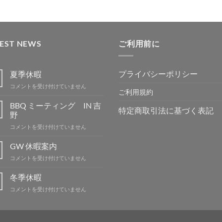
TEST NEWS
ご利用前に
プライバシーポリシー
夏季休暇
夏
コメントを受け付けていません
ご利用規約
季
休
BBQ ミーティング IN 吉
特定商取引法に基づく表記
暇
野
は
BBQ
コメントを受け付けていません
ミ
ー
GW 休暇案内
テ
GW
コメントを受け付けていません
ィ
休
ン
暇
冬季休暇
グ
案
IN
冬
コメントを受け付けていません
内
吉
季
は
野
休
は
暇