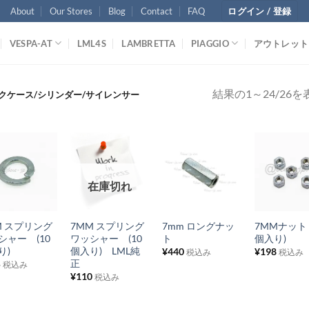
About
Our Stores
Blog
Contact
FAQ
ログイン / 登録
VESPA-AT
LML4S
LAMBRETTA
PIAGGIO
アウトレット
結果の1～24/26
クケース/シリンダー/サイレンサー
お
お
お
お
在庫切れ
気
気
気
気
+
+
+
に
に
に
に
M スプリング
7MM スプリング
7mm ロングナッ
7MMナット
入
入
入
入
シャー (10
ワッシャー (10
ト
個入り)
り
り
り
り
り)
個入り) LML純
¥
440
¥
198
税込み
税込み
正
5
税込み
リ
リ
リ
リ
¥
110
税込み
ス
ス
ス
ス
ト
ト
ト
ト