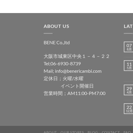
ABOUT US
LA
BENE Co.,ltd
07
8月
大阪市城東区中央１－４－２２
Tel;06-6930-8739
11
5月
Mail; info@benericambi.com
定休日；火曜/水曜
イベント開催日
29
営業時間；AM11:00-PM7:00
4月
22
12月
ABOUT
OUR STORES
BLOG
CONTACT
FAQ