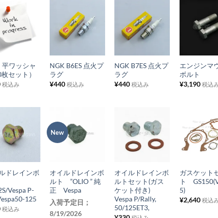
に
に
に
に
追
追
追
追
お
お
お
お
加
加
加
加
気
気
気
気
+
+
+
に
に
に
に
m 平ワッシャ
NGK B6ES 点火プ
NGK B7ES 点火プ
エンジンマ
入
入
入
入
10枚セット）
ラグ
ラグ
ボルト
り
り
り
り
0
¥
440
¥
440
¥
3,190
税込み
税込み
税込み
税込
リ
リ
リ
リ
ス
ス
ス
ス
ト
ト
ト
ト
に
に
に
に
New
お
お
お
お
追
追
追
追
気
気
気
気
+
+
+
加
加
加
加
に
に
に
に
ルドレインボ
オイルドレインボ
オイルドレインボ
ガスケット
入
入
入
入
ト
ルト ”OLIO ” 純
ルトセット(ガス
ト GS150(V
り
り
り
り
S/Vespa P-
正 Vespa
ケット付き)
5)
Vespa50-125
Vespa P/Rally,
¥
2,640
税込
リ
リ
リ
リ
入荷予定日；
50/125ET3,
0
税込み
8/19/2026
ス
ス
ス
ス
¥
330
税込み