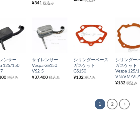
¥
341
税込み
ト
ト
ト
ト
に
に
に
に
追
追
追
追
加
加
加
加
お
お
お
お
気
気
気
気
+
+
+
に
に
に
に
イレンサー
サイレンサー
シリンダーベース
シリンダー
入
入
入
入
a 125/150
Vespa GS150
ガスケット
ガスケッ
り
り
り
り
57
VS2-5
GS150
Vespa 125/1
VN/VM/VL/
800
¥
37,400
¥
132
税込み
税込み
税込み
リ
リ
リ
リ
¥
132
税込み
ス
ス
ス
ス
ト
ト
ト
ト
に
に
に
に
1
2
追
追
追
追
加
加
加
加