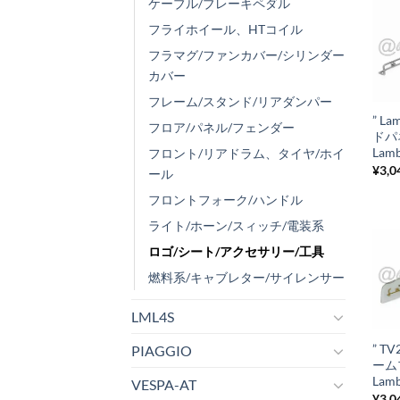
ケーブル/ブレーキペダル
フライホイール、HTコイル
フラマグ/ファンカバー/シリンダー
カバー
+
フレーム/スタンド/リアダンパー
” La
フロア/パネル/フェンダー
ド
Lamb
フロント/リアドラム、タイヤ/ホイ
¥
3,0
ール
フロントフォーク/ハンドル
ライト/ホーン/スィッチ/電装系
ロゴ/シート/アクセサリー/工具
燃料系/キャブレター/サイレンサー
+
LML4S
” T
PIAGGIO
ー
Lamb
VESPA-AT
¥
3,0