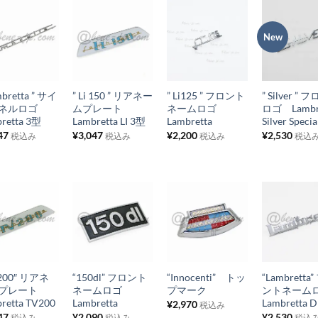
に
に
に
に
追
追
追
追
New
お
お
お
お
加
加
加
加
気
気
気
気
+
+
+
に
に
に
に
mbretta ” サイ
” Li 150 ” リアネー
” Li125 ” フロント
” Silver ”
入
入
入
入
パネルロゴ
ムプレート
ネームロゴ
ロゴ Lambr
り
り
り
り
retta 3型
Lambretta LI 3型
Lambretta
Silver Specia
47
¥
3,047
¥
2,200
¥
2,530
税込み
税込み
税込み
税込
リ
リ
リ
リ
ス
ス
ス
ス
ト
ト
ト
ト
に
に
に
に
追
追
追
追
お
お
お
お
加
加
加
加
気
気
気
気
+
+
+
に
に
に
に
V200″ リアネ
“150dl” フロント
“Innocenti” トッ
“Lambretta
入
入
入
入
ムプレート
ネームロゴ
プマーク
ントネー
り
り
り
り
retta TV200
Lambretta
Lambretta 
¥
2,970
税込み
47
¥
2,090
¥
2,530
税込み
税込み
税込
リ
リ
リ
リ