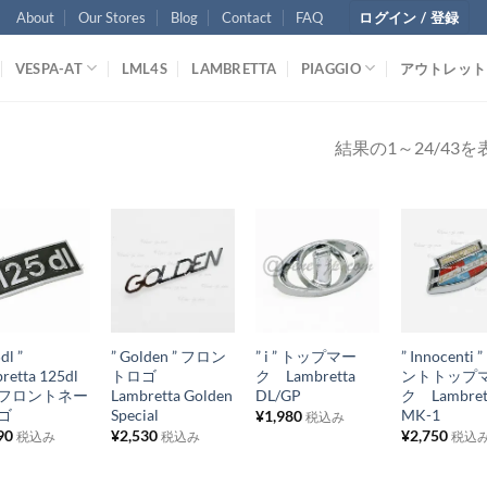
About
Our Stores
Blog
Contact
FAQ
ログイン / 登録
VESPA-AT
LML4S
LAMBRETTA
PIAGGIO
アウトレット
結果の1～24/43
お
お
お
お
気
気
気
気
+
+
+
に
に
に
に
dl ”
” Golden ” フロン
” i ” トップマー
” Innocenti
入
入
入
入
retta 125dl
トロゴ
ク Lambretta
ントトップ
り
り
り
り
フロントネー
Lambretta Golden
DL/GP
ク Lambret
ゴ
Special
MK-1
¥
1,980
税込み
リ
リ
リ
リ
90
¥
2,530
¥
2,750
税込み
税込み
税込
ス
ス
ス
ス
ト
ト
ト
ト