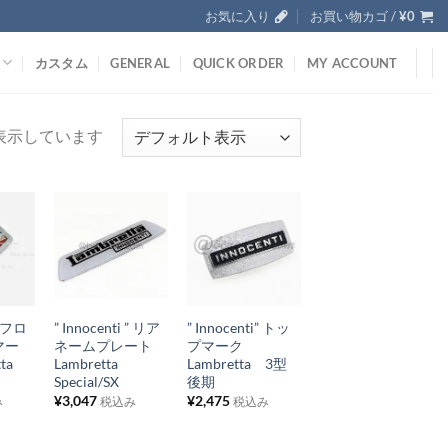
お気に入り
お買い物カゴ /
¥
0
カスタム
GENERAL
QUICK ORDER
MY ACCOUNT
を表示しています
お
お
気
気
+
+
に
に
 ” フロ
” Innocenti ” リア
” Innocenti” トッ
入
入
マー
ネームプレート
プマーク
り
り
ta
Lambretta
Lambretta 3型
Special/SX
後期
リ
リ
¥
3,047
¥
2,475
み
税込み
税込み
ス
ス
ト
ト