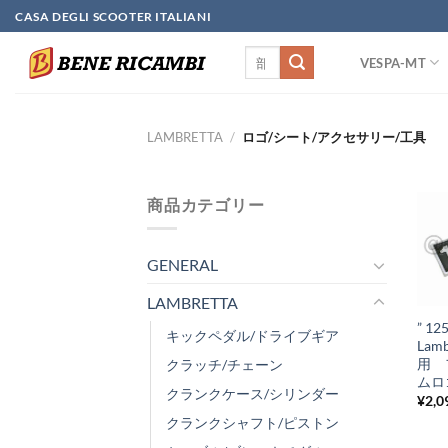
Skip
CASA DEGLI SCOOTER ITALIANI
to
検
content
VESPA-MT
索
対
象:
LAMBRETTA
/
ロゴ/シート/アクセサリー/工具
商品カテゴリー
GENERAL
+
LAMBRETTA
” 125
キックペダル/ドライブギア
Lamb
用 
クラッチ/チェーン
ムロ
クランクケース/シリンダー
¥
2,0
クランクシャフト/ピストン