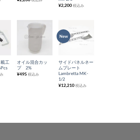
¥
2,200
税込み
ス
ス
ト
ト
に
に
追
追
New
お
お
加
加
気
気
+
+
に
に
 車載工
オイル混合カッ
サイドパネルネー
入
入
Pcs
プ 2%
ムプレート
り
り
Lambretta MK-
¥
495
み
税込み
1/2
リ
リ
¥
12,210
税込み
ス
ス
ト
ト
に
に
追
追
加
加