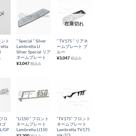
に
に
追
追
お
お
加
加
在庫切れ
気
気
+
+
に
に
 フロント
” Special ” Silver
” TV175 ” リアネ
入
入
etta
Lambretta LI
ームプレート ブ
り
り
l
Silver Special リア
ルー
ネームプレート
¥
3,047
み
税込み
リ
リ
¥
3,047
税込み
ス
ス
ト
ト
に
に
追
追
お
お
加
加
気
気
+
+
に
に
” フロ
“Li150 ” フロント
“TV175” フロント
入
入
ムロゴ
ネームプレート
ネームプレート
り
り
DL/GP
Lambretta LI150
Lambretta TV175
mk-2/3
¥
2,200
み
税込み
リ
リ