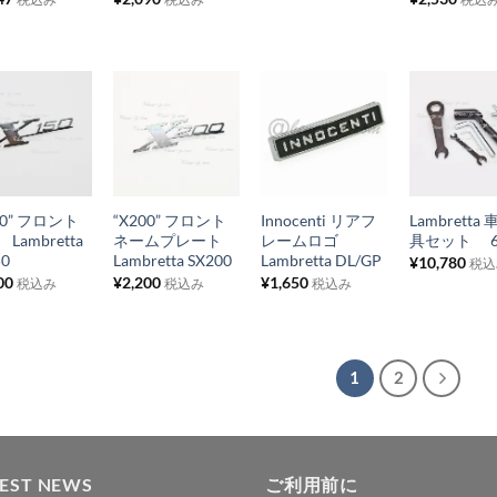
ス
ス
ス
ス
ト
ト
ト
ト
に
に
に
に
追
追
追
追
お
お
お
お
加
加
加
加
気
気
気
気
+
+
+
に
に
に
に
50” フロント
“X200” フロント
Innocenti リアフ
Lambretta
入
入
入
入
Lambretta
ネームプレート
レームロゴ
具セット 6
り
り
り
り
50
Lambretta SX200
Lambretta DL/GP
¥
10,780
税込
00
¥
2,200
¥
1,650
税込み
税込み
税込み
リ
リ
リ
リ
ス
ス
ス
ス
ト
ト
ト
ト
に
に
に
に
1
2
追
追
追
追
加
加
加
加
TEST NEWS
ご利用前に