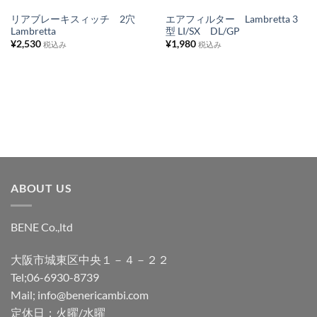
ス
ス
リアブレーキスィッチ 2穴
エアフィルター Lambretta 3
Lambretta
型 LI/SX DL/GP
ト
ト
¥
2,530
¥
1,980
税込み
税込み
に
に
追
追
加
加
ABOUT US
BENE Co.,ltd
大阪市城東区中央１－４－２２
Tel;06-6930-8739
Mail; info@benericambi.com
定休日；火曜/水曜