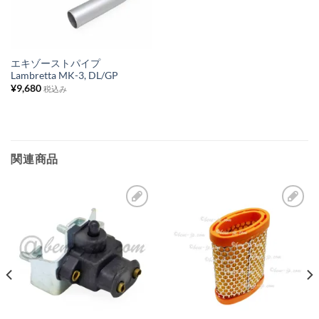
入
り
リ
ス
エキゾーストパイプ
Lambretta MK-3, DL/GP
ト
¥
9,680
税込み
に
追
加
関連商品
お
お
気
気
に
に
入
入
り
り
リ
リ