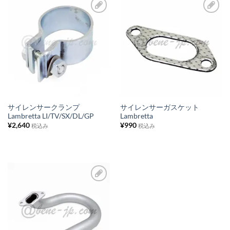
お
お
気
気
に
に
入
入
り
り
リ
リ
ス
ス
サイレンサークランプ
サイレンサーガスケット
Lambretta LI/TV/SX/DL/GP
Lambretta
ト
ト
¥
2,640
¥
990
税込み
税込み
に
に
追
追
加
加
お
気
に