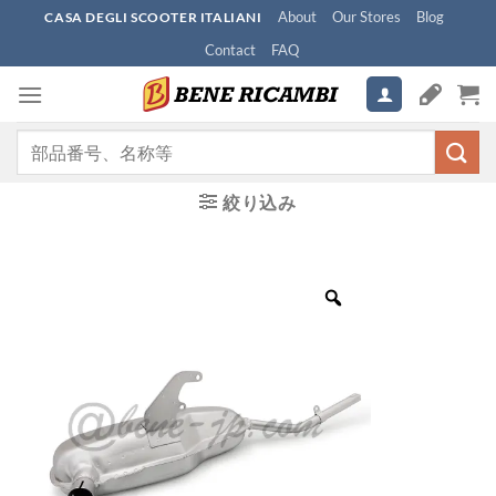
Skip
About
Our Stores
Blog
CASA DEGLI SCOOTER ITALIANI
to
Contact
FAQ
content
検
索
対
絞り込み
象: