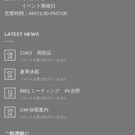
イベント開催日
営業時間；AM11:00-PM7:00
LATEST NEWS
CIAO 用部品
08
8月
CIAO
コメントを受け付けていません
用
部
夏季休暇
07
品
8月
夏
コメントを受け付けていません
は
季
休
BBQ ミーティング IN 吉野
11
暇
5月
BBQ
コメントを受け付けていません
は
ミ
ー
GW 休暇案内
29
テ
4月
GW
コメントを受け付けていません
ィ
休
ン
暇
グ
案
ご利用前に
IN