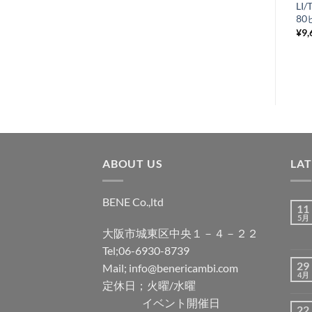
り
グ
LI/
8
¥
440
税込み
リ
¥
9,
ス
ト
に
追
加
ABOUT US
LA
BENE Co.,ltd
11
5月
大阪市城東区中央１－４－２２
Tel;06-6930-8739
29
Mail; info@benericambi.com
4月
定休日；火曜/水曜
イベント開催日
22