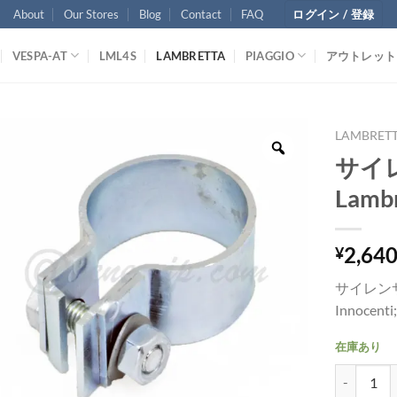
About
Our Stores
Blog
Contact
FAQ
ログイン / 登録
VESPA-AT
LML4S
LAMBRETTA
PIAGGIO
アウトレット
LAMBRET
サイ
Lambr
2,64
¥
サイレン
Innocenti
在庫あり
サイレンサーク