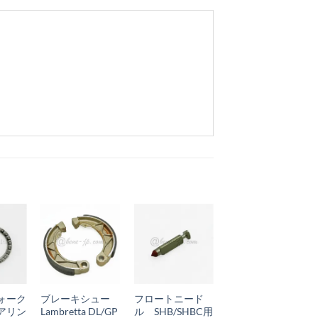
お
お
お
気
気
気
+
+
+
に
に
に
ォーク
ブレーキシュー
フロートニード
スピードメーター
入
入
入
アリン
Lambretta DL/GP
ル SHB/SHBC用
ケーブルアッシ