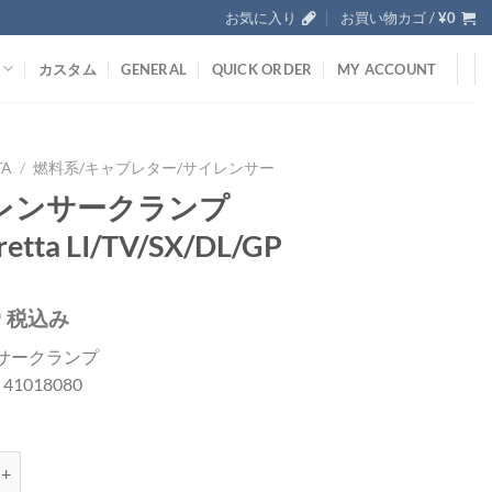
お気に入り
お買い物カゴ /
¥
0
カスタム
GENERAL
QUICK ORDER
MY ACCOUNT
TA
/
燃料系/キャブレター/サイレンサー
レンサークランプ
etta LI/TV/SX/DL/GP
0
税込み
サークランプ
; 41018080
ランプ Lambretta LI/TV/SX/DL/GP個