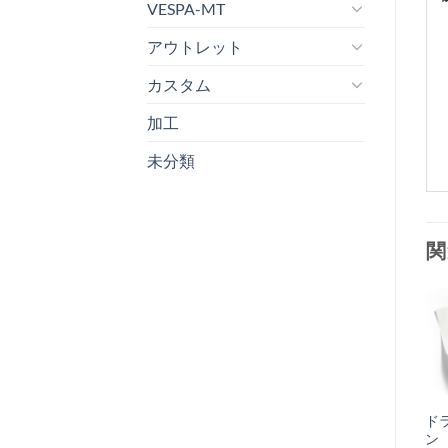
VESPA-MT
アウトレット
カスタム
加工
未分類
関
お
気
+
に
フロントフォーク
ド
入
ローワーベアリン
ン 