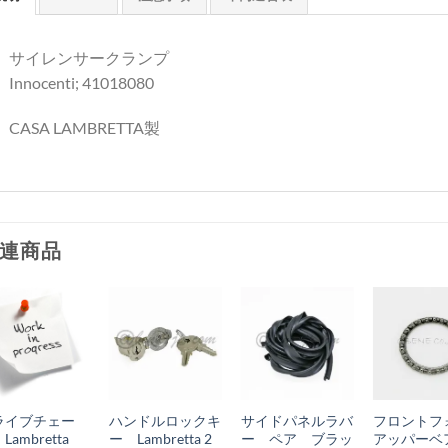
サイレンサークランプ
Innocenti; 41018080
CASA LAMBRETTA製
連商品
お
お
お
お
気
気
気
気
+
+
+
+
に
に
に
に
ライブチェー
ハンドルロックキ
サイドパネルラバ
フロントフ
入
入
入
入
Lambretta
ー Lambretta 2
ー ペア ブラッ
アッパーベ