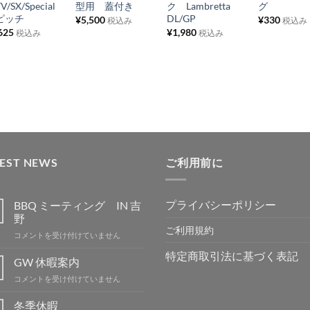
り
り
り
り
TV/SX/Special
型用 蓋付き
ク Lambretta
グ
0ピッチ
DL/GP
¥
5,500
¥
330
税込み
税込み
リ
リ
リ
リ
625
¥
1,980
税込み
税込み
ス
ス
ス
ス
ト
ト
ト
ト
に
に
に
に
追
追
追
追
加
加
加
加
TEST NEWS
ご利用前に
プライバシーポリシー
BBQ ミーティング IN 吉
野
ご利用規約
BBQ
コメントを受け付けていません
ミ
特定商取引法に基づく表記
ー
GW 休暇案内
テ
GW
コメントを受け付けていません
ィ
休
ン
暇
冬季休暇
グ