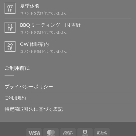
部
夏季休暇
07
品
8月
夏
コメントを受け付けていません
は
季
休
BBQ ミーティング IN 吉野
11
暇
5月
BBQ
コメントを受け付けていません
は
ミ
ー
GW 休暇案内
29
テ
4月
GW
コメントを受け付けていません
ィ
休
ン
暇
グ
案
ご利用前に
IN
内
吉
は
野
は
プライバシーポリシー
ご利用規約
特定商取引法に基づく表記