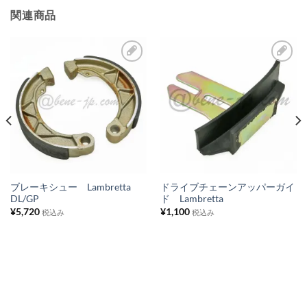
関連商品
お
お
気
気
に
に
入
入
り
り
リ
リ
ス
ス
ブレーキシュー Lambretta
ドライブチェーンアッパーガイ
DL/GP
ド Lambretta
ト
ト
¥
5,720
¥
1,100
税込み
税込み
に
に
追
追
加
加