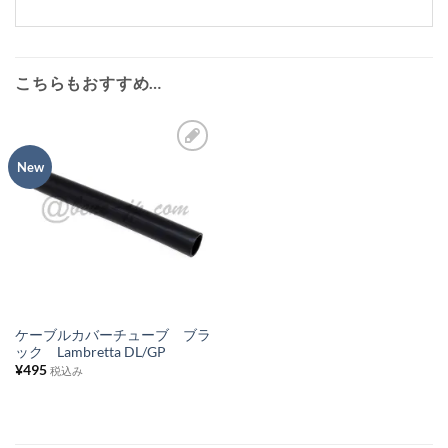
こちらもおすすめ…
New
お
気
に
入
り
リ
ス
ケーブルカバーチューブ ブラ
ック Lambretta DL/GP
ト
¥
495
税込み
に
追
加