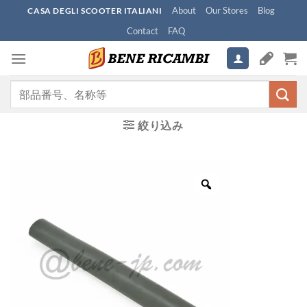
Skip
About
Our Stores
Blog
CASA DEGLI SCOOTER ITALIANI
to
Contact
FAQ
content
検
索
対
絞り込み
象: