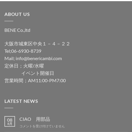
ABOUT US
BENE Co.,ltd
大阪市城東区中央１－４－２２
Tel;06-6930-8739
Mail; info@benericambi.com
定休日；火曜/水曜
イベント開催日
営業時間；AM11:00-PM7:00
LATEST NEWS
CIAO 用部品
08
8月
CIAO
コメントを受け付けていません
用