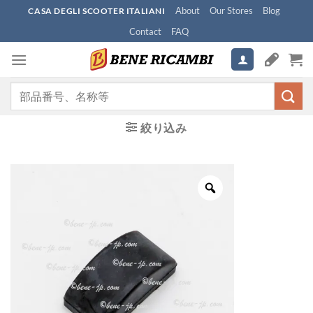
Skip
About
Our Stores
Blog
CASA DEGLI SCOOTER ITALIANI
to
Contact
FAQ
content
検
索
対
絞り込み
象: