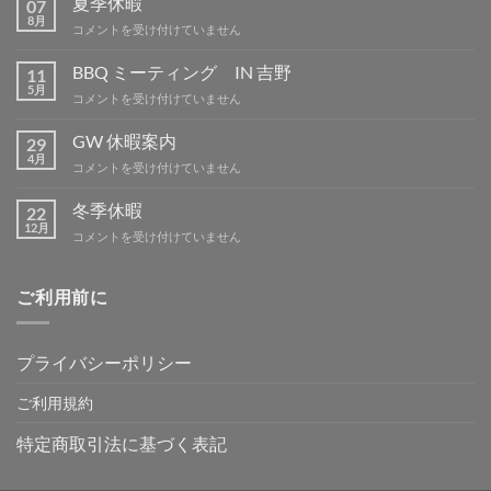
夏季休暇
07
8月
夏
コメントを受け付けていません
季
休
BBQ ミーティング IN 吉野
11
暇
5月
BBQ
コメントを受け付けていません
は
ミ
ー
GW 休暇案内
29
テ
4月
GW
コメントを受け付けていません
ィ
休
ン
暇
冬季休暇
グ
22
案
12月
IN
冬
コメントを受け付けていません
内
吉
季
は
野
休
は
暇
ご利用前に
は
プライバシーポリシー
ご利用規約
特定商取引法に基づく表記