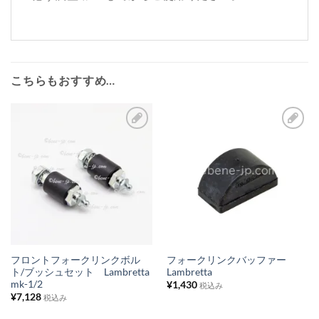
こちらもおすすめ…
お
お
気
気
に
に
入
入
り
り
リ
リ
ス
ス
フロントフォークリンクボル
フォークリンクバッファー
ト/ブッシュセット Lambretta
Lambretta
ト
ト
mk-1/2
¥
1,430
税込み
に
に
¥
7,128
税込み
追
追