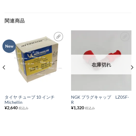
加
加
関連商品
New
お
お
気
気
に
に
在庫切れ
入
入
り
り
リ
リ
ス
ス
タイヤ チューブ 10 インチ
NGK プラグキャップ LZ05F-
Michellin
R
ト
ト
¥
2,640
¥
1,320
税込み
税込み
に
に
追
追
加
加