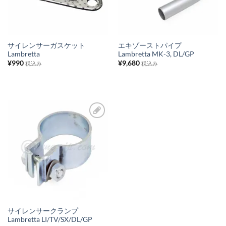
入
入
り
り
リ
リ
ス
ス
サイレンサーガスケット
エキゾーストパイプ
Lambretta
Lambretta MK-3, DL/GP
ト
ト
¥
990
¥
9,680
税込み
税込み
に
に
追
追
加
加
お
気
に
入
り
リ
ス
サイレンサークランプ
Lambretta LI/TV/SX/DL/GP
ト