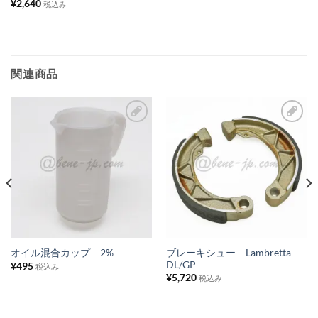
¥
2,640
税込み
に
追
加
関連商品
お
お
気
気
に
に
入
入
り
り
リ
リ
ス
ス
ブレーキシュー Lambretta
オイル混合カップ 2%
DL/GP
¥
495
ト
ト
税込み
¥
5,720
税込み
に
に
追
追