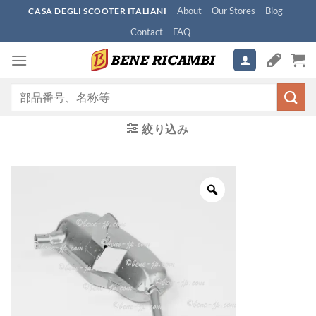
Skip
About
Our Stores
Blog
CASA DEGLI SCOOTER ITALIANI
to
Contact
FAQ
content
検
索
対
絞り込み
象: