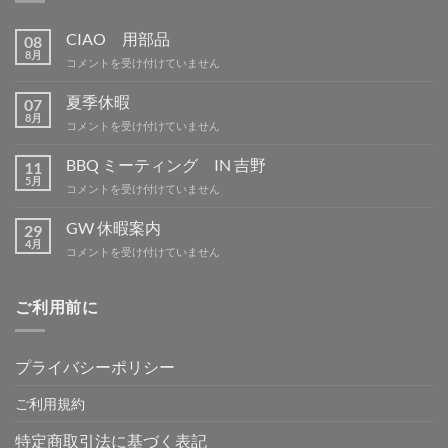
CIAO 用部品
08
8月
CIAO
コメントを受け付けていません
用
部
夏季休暇
07
品
8月
夏
コメントを受け付けていません
は
季
休
BBQ ミーティング IN 吉野
11
暇
5月
BBQ
コメントを受け付けていません
は
ミ
ー
GW 休暇案内
29
テ
4月
GW
コメントを受け付けていません
ィ
休
ン
暇
グ
案
ご利用前に
IN
内
吉
は
野
は
プライバシーポリシー
ご利用規約
特定商取引法に基づく表記