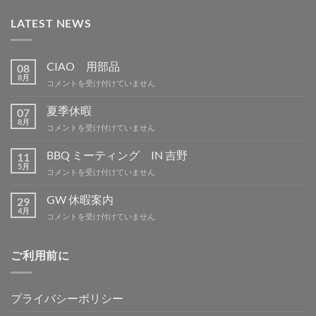
LATEST NEWS
CIAO 用部品
08
8月
CIAO
コメントを受け付けていません
用
部
夏季休暇
07
品
8月
夏
コメントを受け付けていません
は
季
休
BBQ ミーティング IN 吉野
11
暇
5月
BBQ
コメントを受け付けていません
は
ミ
ー
GW 休暇案内
29
テ
4月
GW
コメントを受け付けていません
ィ
休
ン
暇
グ
案
ご利用前に
IN
内
吉
は
野
は
プライバシーポリシー