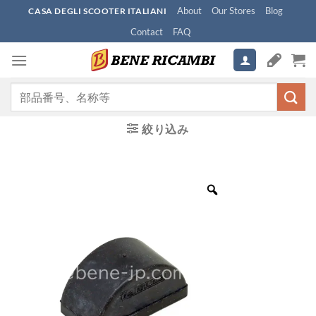
Skip
About
Our Stores
Blog
CASA DEGLI SCOOTER ITALIANI
to
Contact
FAQ
content
検
索
対
絞り込み
象: