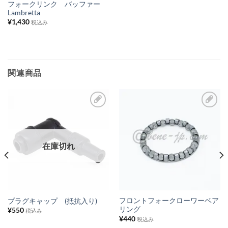
ス
フォークリンク バッファー
Lambretta
ト
¥
1,430
税込み
に
追
加
関連商品
お
お
気
気
に
に
在庫切れ
入
入
り
り
リ
リ
ス
ス
フロントフォークローワーベア
プラグキャップ (抵抗入り)
リング
¥
550
ト
ト
税込み
¥
440
税込み
に
に