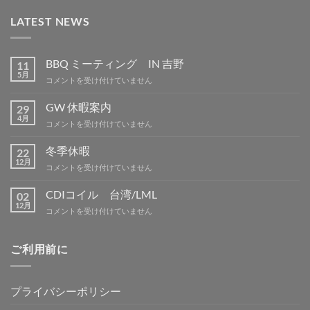
LATEST NEWS
BBQ ミーティング IN 吉野
11
5月
BBQ
コメントを受け付けていません
ミ
ー
GW 休暇案内
29
テ
4月
GW
コメントを受け付けていません
ィ
休
ン
暇
冬季休暇
グ
22
案
12月
IN
冬
コメントを受け付けていません
内
吉
季
は
野
休
CDIコイル 台湾/LML
02
は
暇
12月
CDI
コメントを受け付けていません
は
コ
イ
ル
ご利用前に
台
湾/LML
は
プライバシーポリシー