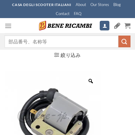
Skip
About
Our Stores
Blog
CASA DEGLI SCOOTER ITALIANI
to
Contact
FAQ
content
検
索
対
絞り込み
象: