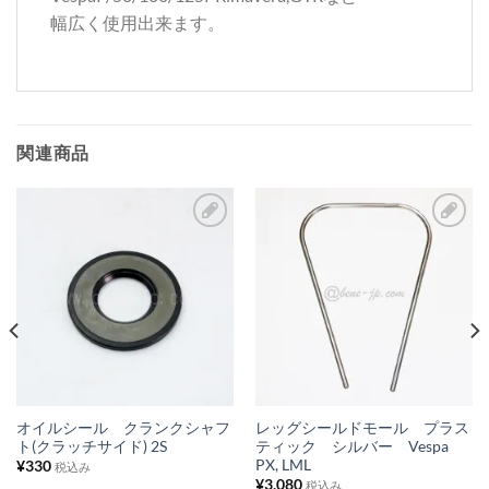
幅広く使用出来ます。
関連商品
お
お
気
気
に
に
入
入
り
り
リ
リ
ス
ス
オイルシール クランクシャフ
レッグシールドモール プラス
ト(クラッチサイド) 2S
ティック シルバー Vespa
ト
ト
PX, LML
¥
330
税込み
に
に
¥
3,080
税込み