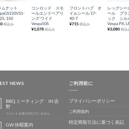
に
に
に
に
ラムナット
コンロッド スモ
フロントハブ オ
レッグシー
入
入
入
入
spaGS150VS1-
ールエンドベアリ
イルシール 17-
ール プラ
り
り
り
り
125, 150
ング ワイド
40-7
ック シ
Vespa50S
Vespa PX, 
40
¥
715
税込み
税込み
リ
リ
リ
リ
¥
1,078
¥
3,080
税込み
税込
ス
ス
ス
ス
ト
ト
ト
ト
に
に
に
に
追
追
追
追
加
加
加
加
TEST NEWS
ご利用前に
プライバシーポリシー
BBQ ミーティング IN 吉
野
ご利用規約
BBQ
コメントを受け付けていません
ミ
特定商取引法に基づく表記
ー
GW 休暇案内
テ