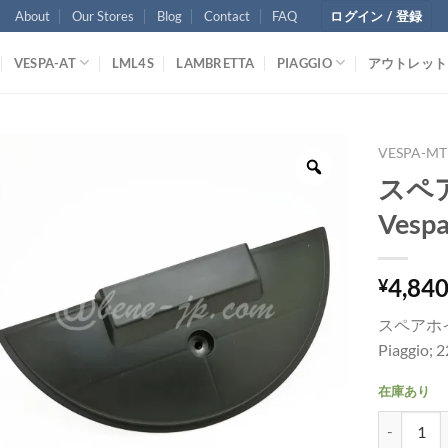
About
Our Stores
Blog
Contact
FAQ
ログイン / 登録
VESPA-AT
LML4S
LAMBRETTA
PIAGGIO
アウトレット
VESPA-MT
スペ
Vesp
4,84
¥
スペアホ
Piaggio; 
在庫あり
スペアホイー