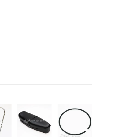
お
お
お
気
気
気
+
+
+