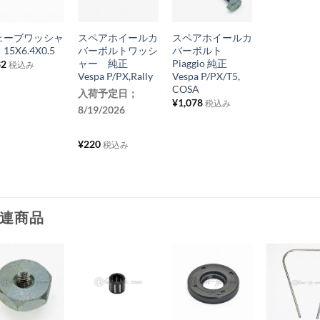
気
気
気
+
+
+
に
に
に
ェーブワッシャ
スペアホイールカ
スペアホイールカ
入
入
入
15X6.4X0.5
バーボルトワッシ
バーボルト
り
り
り
ャー 純正
Piaggio 純正
32
税込み
Vespa P/PX,Rally
Vespa P/PX/T5,
リ
リ
リ
COSA
入荷予定日；
ス
ス
ス
¥
1,078
税込み
8/19/2026
ト
ト
ト
に
に
に
¥
220
税込み
追
追
追
加
加
加
連商品
お
お
お
お
気
気
気
気
+
+
+
+