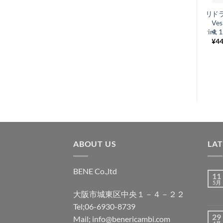
に
フロアパネル 2ブリ
ド
入
ッジ Grabor 製
Ve
り
VespaRally/GTR/Sprint
4, 
¥
12,100
¥
4
税込み
リ
ス
ト
に
追
加
ABOUT US
LA
BENE Co.,ltd
11
5月
大阪市城東区中央１－４－２２
Tel;06-6930-8739
29
Mail; info@benericambi.com