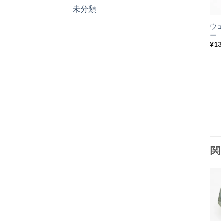
未分類
ウ
ー 
¥
1
関
お
気
+