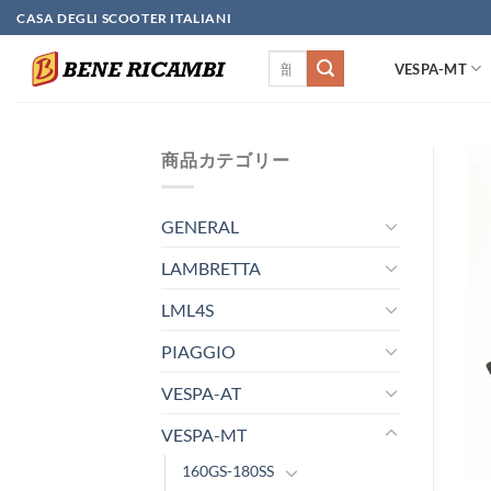
Skip
CASA DEGLI SCOOTER ITALIANI
to
検
content
VESPA-MT
索
対
象:
商品カテゴリー
GENERAL
LAMBRETTA
LML4S
PIAGGIO
VESPA-AT
VESPA-MT
160GS-180SS