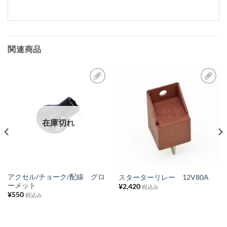
関連商品
お
お
気
気
に
に
在庫切れ
入
入
り
り
リ
リ
ス
ス
アクセル/チョーク/配線 グロ
スターターリレー 12V80A
ーメット
¥
2,420
ト
ト
税込み
¥
550
税込み
に
に
追
追
加
加