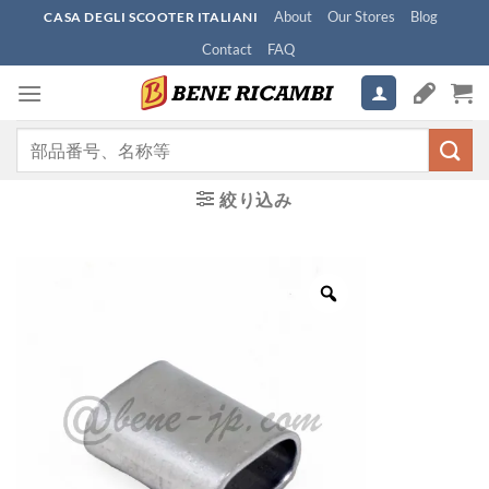
Skip
About
Our Stores
Blog
CASA DEGLI SCOOTER ITALIANI
to
Contact
FAQ
content
検
索
対
絞り込み
象: