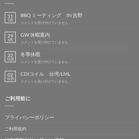
BBQ ミーティング IN 吉野
11
5月
BBQ
コメントを受け付けていません
ミ
ー
GW 休暇案内
29
テ
4月
GW
コメントを受け付けていません
ィ
休
ン
暇
冬季休暇
グ
22
案
12月
IN
冬
コメントを受け付けていません
内
吉
季
は
野
休
CDIコイル 台湾/LML
02
は
暇
12月
CDI
コメントを受け付けていません
は
コ
イ
ル
ご利用前に
台
湾/LML
は
プライバシーポリシー
ご利用規約