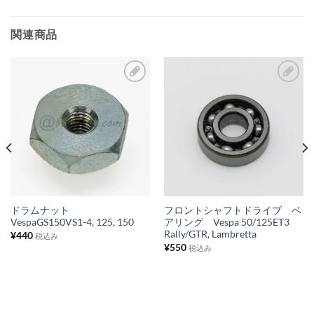
関連商品
お
お
気
気
に
に
入
入
り
り
リ
リ
ス
ス
ドラムナット
フロントシャフトドライブ ベ
VespaGS150VS1-4, 125, 150
アリング Vespa 50/125ET3
ト
ト
Rally/GTR, Lambretta
¥
440
税込み
に
に
¥
550
税込み
追
追
加
加