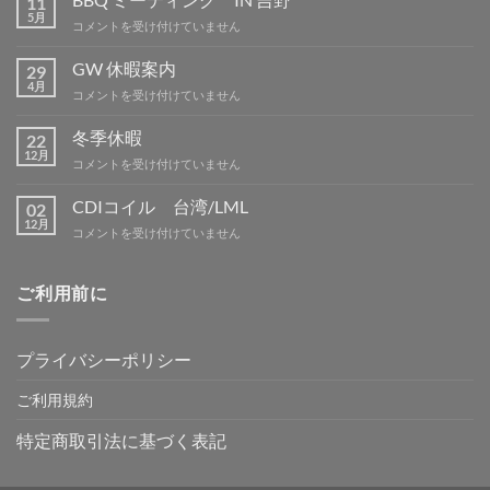
11
5月
BBQ
コメントを受け付けていません
ミ
ー
GW 休暇案内
29
テ
4月
GW
コメントを受け付けていません
ィ
休
ン
暇
冬季休暇
グ
22
案
12月
IN
冬
コメントを受け付けていません
内
吉
季
は
野
休
CDIコイル 台湾/LML
02
は
暇
12月
CDI
コメントを受け付けていません
は
コ
イ
ル
ご利用前に
台
湾/LML
は
プライバシーポリシー
ご利用規約
特定商取引法に基づく表記