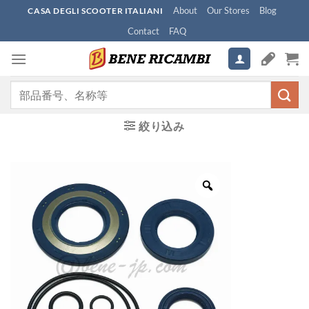
Skip
About
Our Stores
Blog
CASA DEGLI SCOOTER ITALIANI
to
Contact
FAQ
content
検
索
対
絞り込み
象: