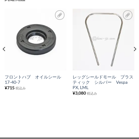
お
お
気
気
に
に
入
入
り
り
リ
リ
ス
ス
フロントハブ オイルシール
レッグシールドモール プラス
17-40-7
ティック シルバー Vespa
ト
ト
PX, LML
¥
715
税込み
に
に
¥
3,080
税込み
追
追
加
加