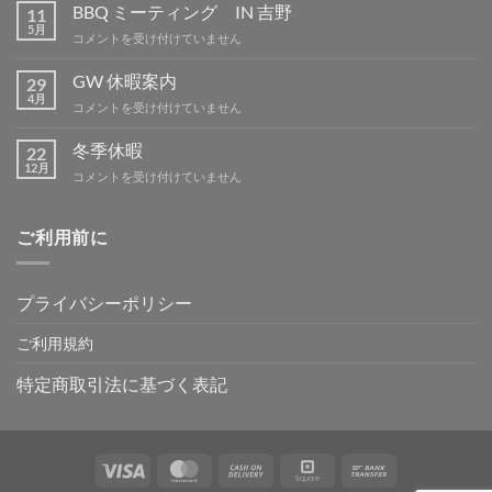
休
BBQ ミーティング IN 吉野
11
暇
5月
BBQ
コメントを受け付けていません
は
ミ
ー
GW 休暇案内
29
テ
4月
GW
コメントを受け付けていません
ィ
休
ン
暇
冬季休暇
グ
22
案
12月
IN
冬
コメントを受け付けていません
内
吉
季
は
野
休
は
暇
ご利用前に
は
プライバシーポリシー
ご利用規約
特定商取引法に基づく表記