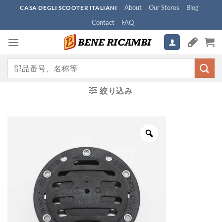
Skip
About
Our Stores
Blog
CASA DEGLI SCOOTER ITALIANI
to
Contact
FAQ
content
検
索
対
絞り込み
象: