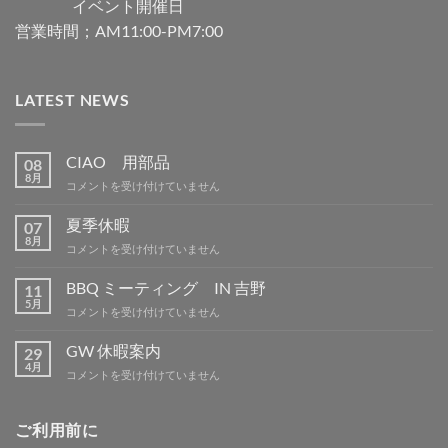
イベント開催日
営業時間；AM11:00-PM7:00
LATEST NEWS
CIAO 用部品
08
8月
CIAO
コメントを受け付けていません
用
部
夏季休暇
07
品
8月
夏
コメントを受け付けていません
は
季
休
BBQ ミーティング IN 吉野
11
暇
5月
BBQ
コメントを受け付けていません
は
ミ
ー
GW 休暇案内
29
テ
4月
GW
コメントを受け付けていません
ィ
休
ン
暇
グ
案
ご利用前に
IN
内
吉