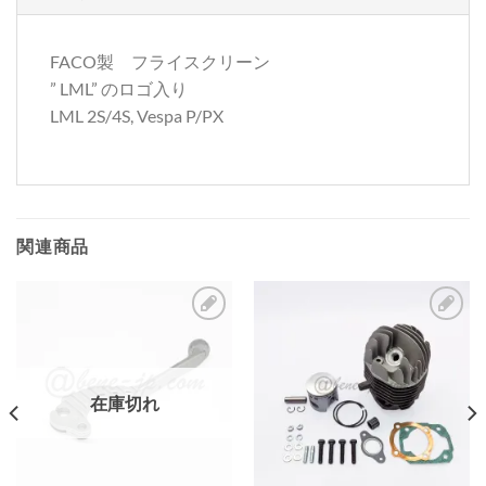
FACO製 フライスクリーン
” LML” のロゴ入り
LML 2S/4S, Vespa P/PX
関連商品
お
お
気
気
に
に
在庫切れ
入
入
り
り
リ
リ