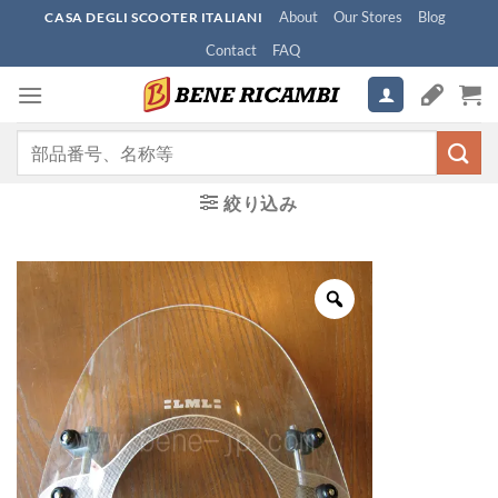
Skip
About
Our Stores
Blog
CASA DEGLI SCOOTER ITALIANI
to
Contact
FAQ
content
検
索
対
絞り込み
象: