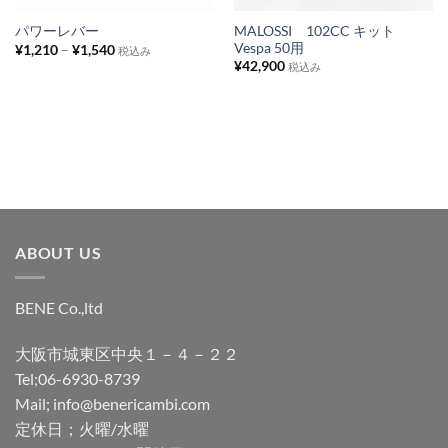
ス
ス
MALOSSI 102CC キット
パワーレバー
Vespa 50用
¥
1,210
–
¥
1,540
ト
ト
税込み
¥
42,900
税込み
に
に
追
追
加
加
ABOUT US
BENE Co.,ltd
大阪市城東区中央１－４－２２
Tel;06-6930-8739
Mail; info@benericambi.com
定休日；火曜/水曜