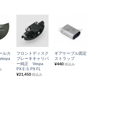
お
お
お
気
気
気
+
+
+
に
に
に
ールカ
フロントディスク
ギアケーブル固定
燃料コックレバ
入
入
入
espa
ブレーキキャリパ
ストラップ
ー グローメッ
り
り
り
ー純正 Vespa
ト 純正 Vespa
¥
440
税込み
PX E-3, PX FL
PXBME/T5, FL1-
み
リ
リ
リ
2, E-3
¥
21,450
税込み
ス
ス
ス
¥
462
税込み
ト
ト
ト
に
に
に
追
追
追
加
加
加