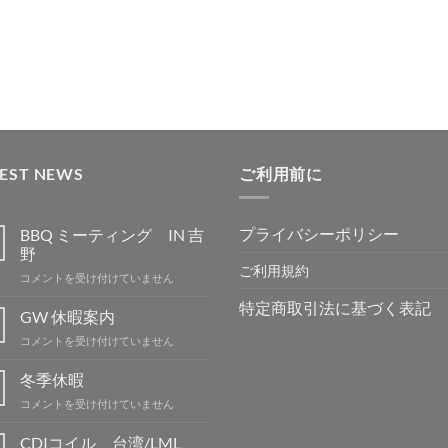
TEST NEWS
ご利用前に
プライバシーポリシー
BBQ ミーティング IN 吉
野
ご利用規約
BBQ
コメントを受け付けていません
ミ
特定商取引法に基づく表記
ー
GW 休暇案内
テ
GW
コメントを受け付けていません
ィ
休
ン
暇
冬季休暇
グ
案
IN
冬
コメントを受け付けていません
内
吉
季
は
野
休
CDIコイル 台湾/LML
は