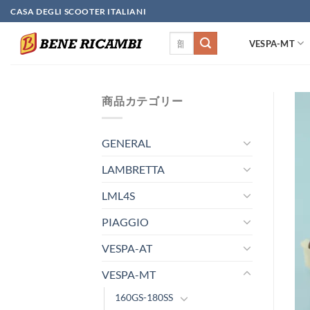
Skip
CASA DEGLI SCOOTER ITALIANI
to
検
content
VESPA-MT
索
対
象:
商品カテゴリー
GENERAL
LAMBRETTA
LML4S
PIAGGIO
VESPA-AT
VESPA-MT
160GS-180SS