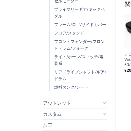
セルモーター
関
プライマリーギア/キックペ
ダル
フレーム/ロゴ/サイドカバー
フロア/スタンド
お
在庫切れ
気
フロントフェンダー/フロン
+
トドラム/フォーク
に
ギアケーブルラバ
デ
入
ライト/ホーン/スィッチ/電
ーグローメット
Ves
装系
り
純正 Vespa
50/
P/PX
¥
28
リ
リアドライブシャフト/ギア/
¥
275
税込み
ドラム
ス
ト
燃料タンク/シート
に
追
アウトレット
加
カスタム
加工