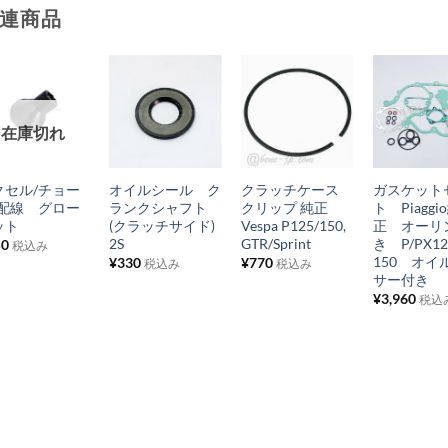
連商品
お
お
お
お
在庫切れ
気
気
気
気
+
+
+
+
に
に
に
に
クセル/チョー
オイルシール ク
クラッチケース
ガスケット
入
入
入
入
/配線 グロー
ランクシャフト
クリップ 純正
ト Piaggi
り
り
り
り
ット
(クラッチサイド)
Vespa P125/150,
正 オーリ
2S
GTR/Sprint
き P/PX12
50
税込み
リ
リ
リ
リ
150 オイ
¥
330
¥
770
税込み
税込み
ス
ス
ス
ス
サー付き
¥
3,960
ト
ト
ト
ト
税込
に
に
に
に
追
追
追
追
加
加
加
加