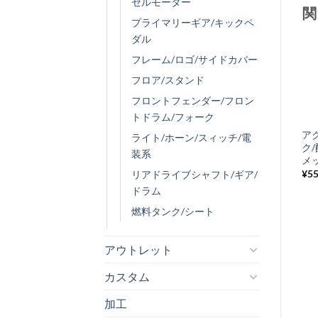
セルモーター
関
プライマリーギア/キックペ
ダル
フレーム/ロゴ/サイドカバー
フロア/スタンド
お
フロントフェンダー/フロン
気
+
トドラム/フォーク
に
ドライブシャフ
ア
ライト/ホーン/スィッチ/電
入
ト/クランクシャ
ク
装系
り
フトベアリング
メ
¥
770
¥
5
リアドライブシャフト/ギア/
税込み
リ
ドラム
ス
燃料タンク/シート
ト
に
アウトレット
追
加
カスタム
加工