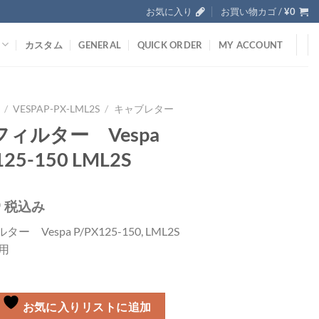
お気に入り
お買い物カゴ /
¥
0
カスタム
GENERAL
QUICK ORDER
MY ACCOUNT
/
VESPAP-PX-LML2S
/
キャブレター
ィルター Vespa
125-150 LML2S
0
税込み
ー Vespa P/PX125-150, LML2S
D用
お気に入りリストに追加