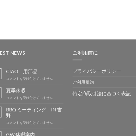
TEST NEWS
ご利用前に
プライバシーポリシー
CIAO 用部品
CIAO
コメントを受け付けていません
ご利用規約
用
部
夏季休暇
特定商取引法に基づく表記
品
夏
コメントを受け付けていません
は
季
休
BBQ ミーティング IN 吉
暇
野
は
BBQ
コメントを受け付けていません
ミ
ー
GW 休暇案内