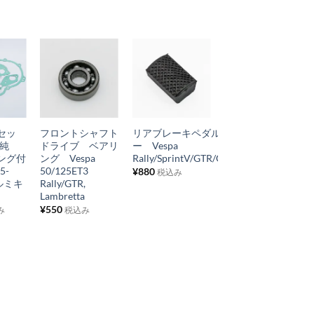
お
お
お
気
気
気
+
+
+
に
に
に
セッ
フロントシャフト
リアブレーキペダルラバ
プライマリーギア
入
入
入
o純
ドライブ ベアリ
ー Vespa
シャフトベアリン
り
り
り
ング付
ング Vespa
Rally/SprintV/GTR/GS160
グ
5-
50/125ET3
P/PX/Rally200
¥
880
税込み
リ
リ
リ
ルミキ
Rally/GTR,
¥
825
税込み
ス
ス
ス
Lambretta
¥
550
ト
ト
ト
み
税込み
に
に
に
追
追
追
加
加
加