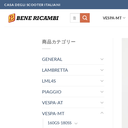
Skip
CASA DEGLI SCOOTER ITALIANI
to
検
content
VESPA-MT
索
対
象:
商品カテゴリー
GENERAL
LAMBRETTA
LML4S
PIAGGIO
VESPA-AT
VESPA-MT
160GS-180SS