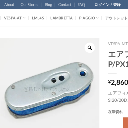
About
Our Stores
Blog
Contact
FAQ
ログイン / 登録
VESPA-AT
LML4S
LAMBRETTA
PIAGGIO
アウトレット
VESPA-MT
エアフ
P/PX
2,86
¥
エアフィルタ
SI20/20
在庫切れ