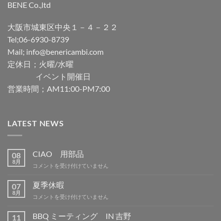
BENE Co.,ltd
大阪市城東区中央１－４－２２
Tel;06-6930-8739
Mail; info@benericambi.com
定休日；火曜/水曜
イベント開催日
営業時間；AM11:00-PM7:00
LATEST NEWS
CIAO 用部品
08
8月
CIAO
コメントを受け付けていません
用
部
夏季休暇
07
品
8月
夏
コメントを受け付けていません
は
季
休
BBQ ミーティング IN 吉野
11