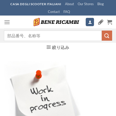
Skip
About
Our Stores
Blog
CASA DEGLI SCOOTER ITALIANI
to
Contact
FAQ
content
検
索
対
絞り込み
象: