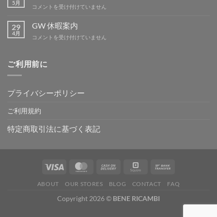
暇
5月
BBQ
コメントを受け付けていません
は
ミ
ー
GW 休暇案内
29
テ
4月
GW
コメントを受け付けていません
ィ
休
ン
暇
グ
案
ご利用前に
IN
内
吉
は
野
は
プライバシーポリシー
ご利用規約
特定商取引法に基づく表記
ABOUT
OUR STORES
BLOG
CONTACT
FAQ
Copyright 2026 ©
BENE RICAMBI