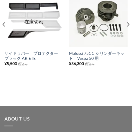
お
お
気
気
に
に
在庫切れ
入
入
り
り
リ
リ
ス
ス
サイドラバー プロテクター
Malossi 75CC シリンダーキッ
ブラック ARIETE
ト Vespa 50 用
ト
ト
¥
5,500
¥
36,300
税込み
税込み
に
に
追
追
加
加
ABOUT US