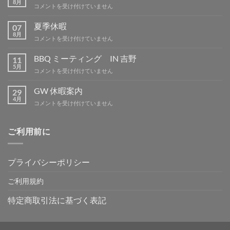
8月
CIAO
コメントを受け付けていません
用
部
夏季休暇
07
品
8月
夏
コメントを受け付けていません
は
季
休
BBQ ミーティング IN 吉野
11
暇
5月
BBQ
コメントを受け付けていません
は
ミ
ー
GW 休暇案内
29
テ
4月
GW
コメントを受け付けていません
ィ
休
ン
暇
グ
案
ご利用前に
IN
内
吉
は
野
は
プライバシーポリシー
ご利用規約
特定商取引法に基づく表記