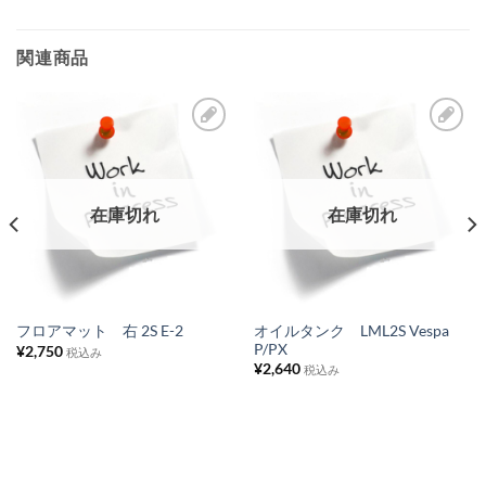
加
関連商品
お
お
気
気
に
に
在庫切れ
在庫切れ
入
入
り
り
リ
リ
ス
ス
オイルタンク LML2S Vespa
フロアマット 右 2S E-2
P/PX
¥
2,750
ト
ト
税込み
¥
2,640
税込み
に
に
追
追
加
加