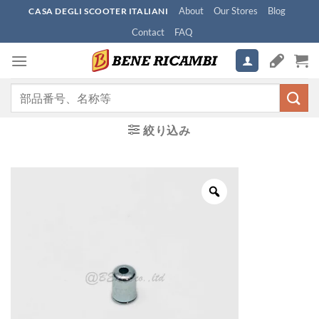
Skip
About
Our Stores
Blog
CASA DEGLI SCOOTER ITALIANI
to
Contact
FAQ
content
検
索
対
絞り込み
象: