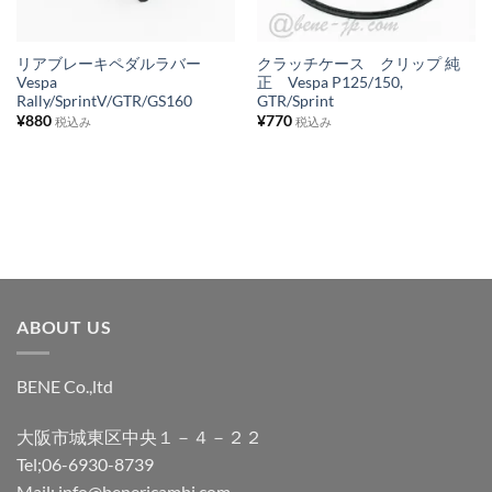
リ
リ
ス
ス
リアブレーキペダルラバー
クラッチケース クリップ 純
Vespa
正 Vespa P125/150,
ト
ト
Rally/SprintV/GTR/GS160
GTR/Sprint
に
に
¥
880
¥
770
税込み
税込み
追
追
加
加
ABOUT US
BENE Co.,ltd
大阪市城東区中央１－４－２２
Tel;06-6930-8739
Mail; info@benericambi.com