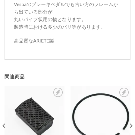
Vespaのブレーキペダルでも古い方のフレームか
ら出ている部分が
丸いパイプ状用の物となります。
製造時における多少のバリ等があります。
高品質なARIETE製
関連商品
お
お
気
気
に
に
入
入
り
り