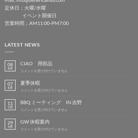
定休日；火曜/水曜
イベント開催日
営業時間；AM11:00-PM7:00
LATEST NEWS
CIAO 用部品
08
8月
CIAO
コメントを受け付けていません
用
部
夏季休暇
07
品
8月
夏
コメントを受け付けていません
は
季
休
BBQ ミーティング IN 吉野
11
暇
5月
BBQ
コメントを受け付けていません
は
ミ
ー
GW 休暇案内
29
テ
4月
GW
コメントを受け付けていません
ィ
休
ン