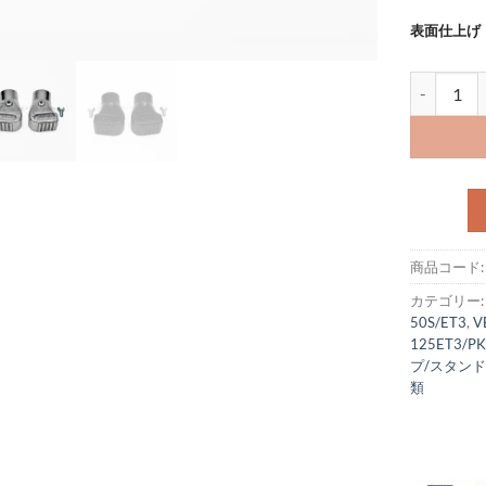
表面仕上げ
センタースタ
商品コード
カテゴリー
50S/ET3
,
V
125ET3/P
プ/スタン
類