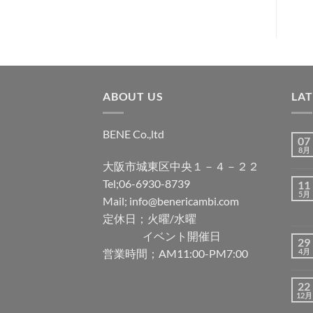
追
加
ABOUT US
LA
BENE Co.,ltd
07
8月
大阪市城東区中央１－４－２２
Tel;06-6930-8739
11
5月
Mail; info@benericambi.com
定休日；火曜/水曜
イベント開催日
29
営業時間；AM11:00-PM7:00
4月
22
12月