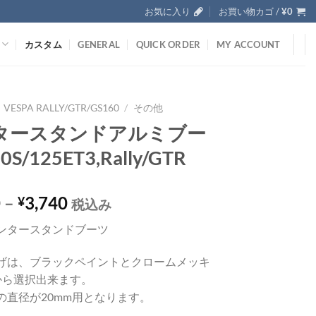
お気に入り
お買い物カゴ /
¥
0
カスタム
GENERAL
QUICK ORDER
MY ACCOUNT
VESPA RALLY/GTR/GS160
/
その他
タースタンドアルミブー
S/125ET3,Rally/GTR
0
–
3,740
¥
税込み
ンタースタンドブーツ
げは、ブラックペイントとクロームメッキ
から選択出来ます。
の直径が20mm用となります。