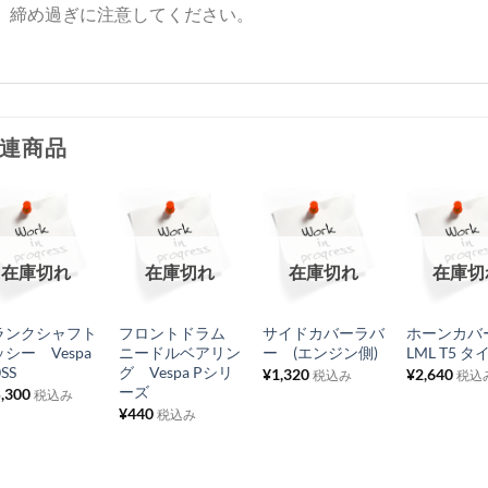
締め過ぎに注意してください。
連商品
お
お
お
お
在庫切れ
在庫切れ
在庫切れ
在庫切
気
気
気
気
+
+
+
+
に
に
に
に
ランクシャフト
フロントドラム
サイドカバーラバ
ホーンカ
入
入
入
入
シー Vespa
ニードルベアリン
ー (エンジン側)
LML T5 タ
り
り
り
り
0SS
グ Vespa Pシリ
¥
1,320
¥
2,640
税込み
税込
ーズ
,300
税込み
リ
リ
リ
リ
¥
440
税込み
ス
ス
ス
ス
ト
ト
ト
ト
に
に
に
に