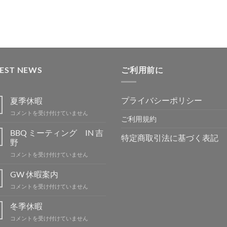
追
追
追
追
加
加
加
加
TEST NEWS
ご利用前に
プライバシーポリシー
夏季休暇
夏
コメントを受け付けていません
ご利用規約
季
休
BBQ ミーティング IN 吉
特定商取引法に基づく表記
暇
野
は
BBQ
コメントを受け付けていません
ミ
ー
GW 休暇案内
テ
GW
コメントを受け付けていません
ィ
休
ン
暇
冬季休暇
グ
案
IN
冬
コメントを受け付けていません
内
吉
季