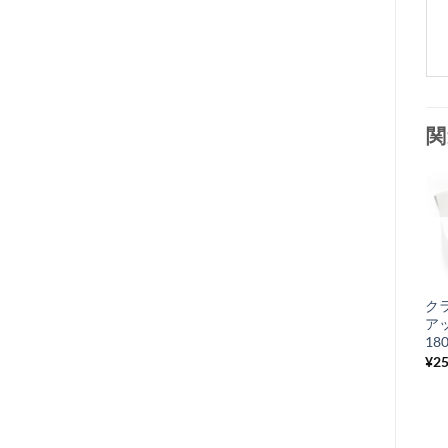
関
お
気
+
に
フライサイドオイ
ク
入
ルシール
アッ
り
Rally200(FEMSA)
18
24-40-7
¥
25
リ
¥
660
税込み
ス
ト
に