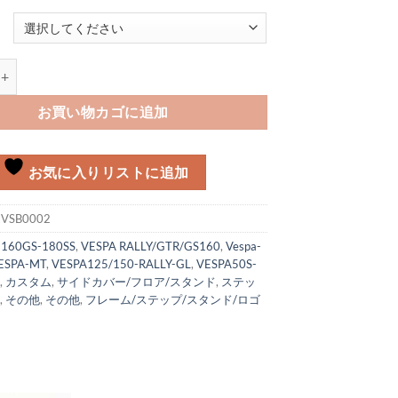
ンドアルミブーツ 50S/125ET3,Rally/GTR個
お買い物カゴに追加
お気に入りリストに追加
:
VSB0002
:
160GS-180SS
,
VESPA RALLY/GTR/GS160
,
Vespa-
ESPA-MT
,
VESPA125/150-RALLY-GL
,
VESPA50S-
K
,
カスタム
,
サイドカバー/フロア/スタンド
,
ステッ
ド
,
その他
,
その他
,
フレーム/ステップ/スタンド/ロゴ