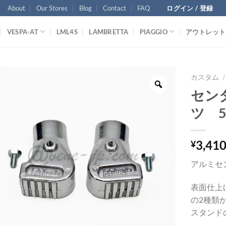
About
Our Stores
Blog
Contact
FAQ
ログイン / 登録
VESPA-AT
LML4S
LAMBRETTA
PIAGGIO
アウトレット
カスタム
/
セン
ツ 50
3,41
¥
アルミセ
表面仕上
の2種類
スタンド