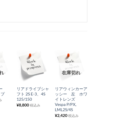
お
お
お
れ
在庫切れ
在庫切れ
気
気
気
+
+
+
に
に
に
バー
リアドライブシャ
リアウィンカーア
フロントバンパ
入
入
入
イプ
フト 2S E-3、4S
ッシー 左 ホワ
ー Piaggio 純正
り
り
り
125/150
イトレンズ
品 Vespa GTS
み
Vespa P/PX,
¥
8,800
¥
10,450
税込み
税込み
リ
リ
リ
LML2S/4S
ス
ス
ス
¥
2,420
税込み
ト
ト
ト
に
に
に