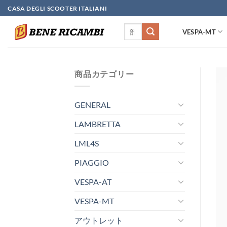
Skip
CASA DEGLI SCOOTER ITALIANI
to
検
content
VESPA-MT
索
対
象:
商品カテゴリー
GENERAL
LAMBRETTA
LML4S
PIAGGIO
VESPA-AT
VESPA-MT
アウトレット