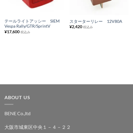
り
り
リ
リ
ス
ス
テールライトアッシー SIEM
スターターリレー 12V80A
Vespa Rally/GTR/SprintV
¥
2,420
ト
ト
税込み
¥
17,600
税込み
に
に
追
追
加
加
ABOUT US
BENE Co.,ltd
大阪市城東区中央１－４－２２