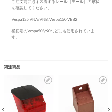
ご注文前に必ず装着するレール（モール）の形状
を確認してください。
Vespa125 VNA/VNB, Vespa150 VBB2
極初期のVespa50S/90などにも使用されていま
す。
関連商品
お
お
気
気
に
に
入
入