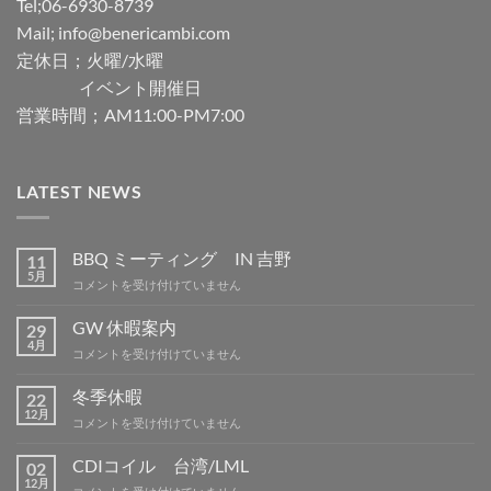
Tel;06-6930-8739
Mail; info@benericambi.com
定休日；火曜/水曜
イベント開催日
営業時間；AM11:00-PM7:00
LATEST NEWS
BBQ ミーティング IN 吉野
11
5月
BBQ
コメントを受け付けていません
ミ
ー
GW 休暇案内
29
テ
4月
GW
コメントを受け付けていません
ィ
休
ン
暇
冬季休暇
グ
22
案
12月
IN
冬
コメントを受け付けていません
内
吉
季
は
野
休
CDIコイル 台湾/LML
02
は
暇
12月
CDI