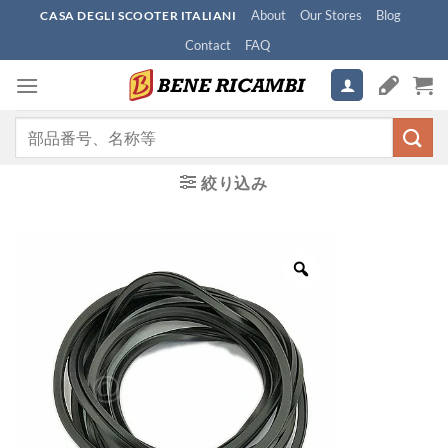
Skip
About
Our Stores
Blog
CASA DEGLI SCOOTER ITALIANI
to
Contact
FAQ
content
検
索
対
絞り込み
象: