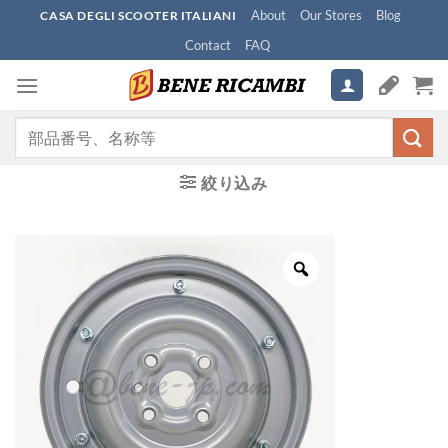
Skip
About
Our Stores
Blog
CASA DEGLI SCOOTER ITALIANI
to
Contact
FAQ
content
検
索
対
絞り込み
象: