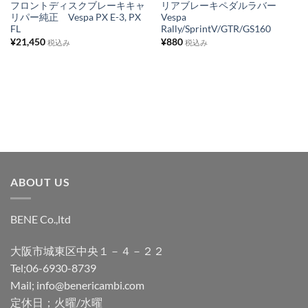
ス
ス
フロントディスクブレーキキャ
リアブレーキペダルラバー
リパー純正 Vespa PX E-3, PX
Vespa
ト
ト
FL
Rally/SprintV/GTR/GS160
に
に
¥
21,450
¥
880
税込み
税込み
追
追
加
加
ABOUT US
BENE Co.,ltd
大阪市城東区中央１－４－２２
Tel;06-6930-8739
Mail; info@benericambi.com
定休日；火曜/水曜