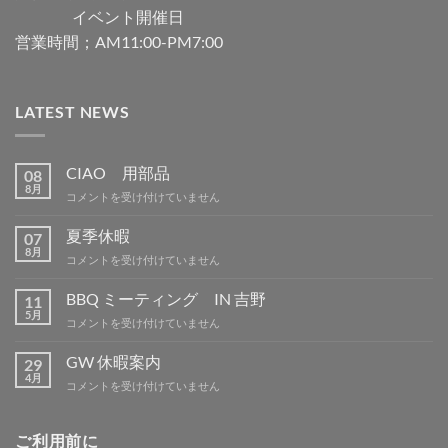
イベント開催日
営業時間；AM11:00-PM7:00
LATEST NEWS
CIAO 用部品
08
8月
CIAO
コメントを受け付けていません
用
部
夏季休暇
07
品
8月
夏
コメントを受け付けていません
は
季
休
BBQ ミーティング IN 吉野
11
暇
5月
BBQ
コメントを受け付けていません
は
ミ
ー
GW 休暇案内
29
テ
4月
GW
コメントを受け付けていません
ィ
休
ン
暇
グ
案
ご利用前に
IN