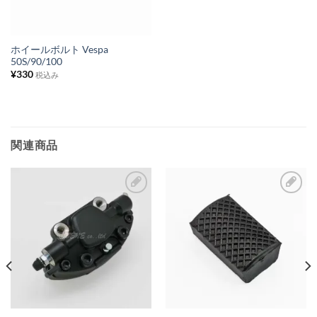
り
リ
ス
ホイールボルト Vespa
50S/90/100
ト
¥
330
税込み
に
追
加
関連商品
お
お
気
気
に
に
入
入
り
り
リ
リ