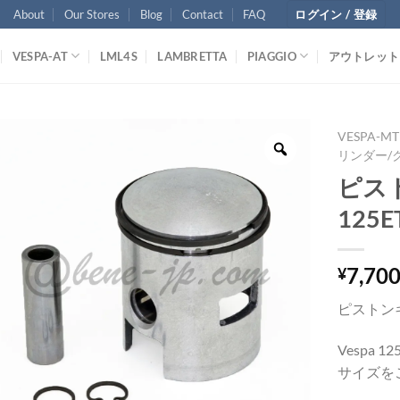
About
Our Stores
Blog
Contact
FAQ
ログイン / 登録
VESPA-AT
LML4S
LAMBRETTA
PIAGGIO
アウトレット
VESPA-MT
リンダー/
ピスト
125E
7,70
¥
ピストン
Vespa 12
サイズを