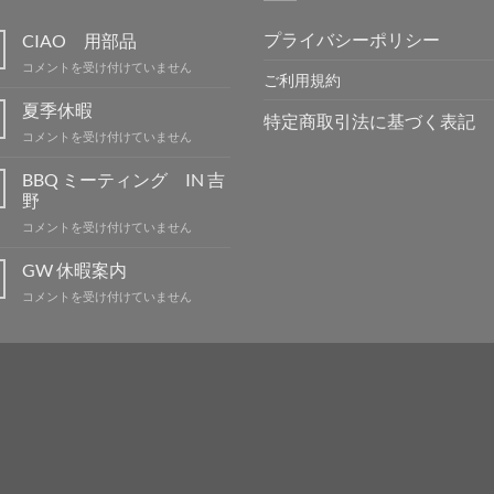
プライバシーポリシー
CIAO 用部品
CIAO
コメントを受け付けていません
ご利用規約
用
部
夏季休暇
特定商取引法に基づく表記
品
夏
コメントを受け付けていません
は
季
休
BBQ ミーティング IN 吉
暇
野
は
BBQ
コメントを受け付けていません
ミ
ー
GW 休暇案内
テ
GW
コメントを受け付けていません
ィ
休
ン
暇
グ
案
IN
内
吉
は
野
は