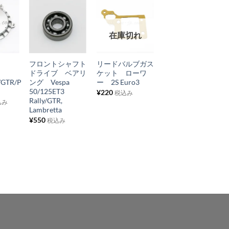
お
お
お
在庫切れ
気
気
気
+
+
+
に
に
に
ム
フロントシャフト
リードバルブガス
レッグシールドモ
入
入
入
ドライブ ベアリ
ケット ローワ
ール プラスティ
り
り
り
t/GTR/P
ング Vespa
ー 2S Euro3
ック シルバー
50/125ET3
Vespa PX, LML
¥
220
税込み
リ
リ
リ
Rally/GTR,
¥
3,080
込み
税込み
ス
ス
ス
Lambretta
¥
550
ト
ト
ト
税込み
に
に
に
追
追
追
加
加
加