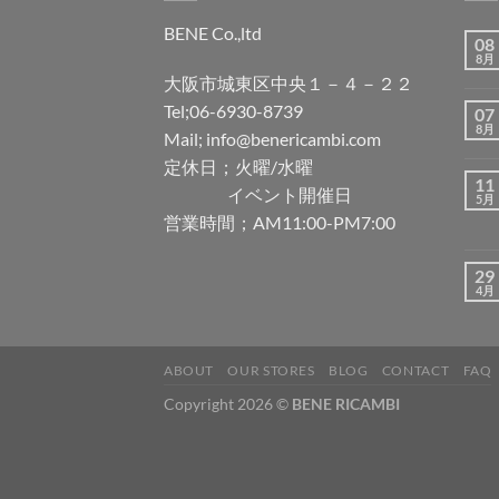
BENE Co.,ltd
08
8月
大阪市城東区中央１－４－２２
Tel;06-6930-8739
07
8月
Mail; info@benericambi.com
定休日；火曜/水曜
11
イベント開催日
5月
営業時間；AM11:00-PM7:00
29
4月
ABOUT
OUR STORES
BLOG
CONTACT
FAQ
Copyright 2026 ©
BENE RICAMBI