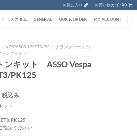
お気に入り
お買い物カゴ /
¥
0
カスタム
GENERAL
QUICK ORDER
MY ACCOUNT
/
VESPA50S-125ET3/PK
/
クランクケース/シ
クランクシャフト
ンキット ASSO Vespa
T3/PK125
0
税込み
キット
5ET3, PK125
ご指定ください。