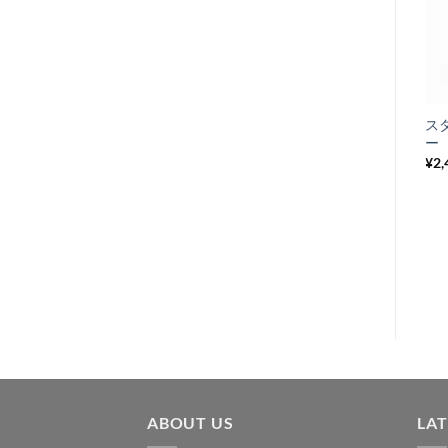
お
気
+
に
サイレンサー
ス
入
Vespa GT/GTR,
ー 
り
Sprint/SprintV
¥
2,
¥
20,625
税込み
リ
ス
ト
に
追
加
ABOUT US
LA