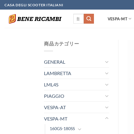
Skip
CASA DEGLI SCOOTER ITALIANI
to
検
content
VESPA-MT
索
対
象:
商品カテゴリー
GENERAL
LAMBRETTA
LML4S
PIAGGIO
VESPA-AT
VESPA-MT
160GS-180SS