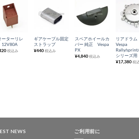
お
お
お
お
気
気
気
気
+
+
+
+
に
に
に
に
ターターリレ
ギアケーブル固定
スペアホイールカ
リアドラ
入
入
入
入
12V80A
ストラップ
バー 純正 Vespa
Vespa
り
り
り
り
PX
Rally/sprin
420
¥
440
税込み
税込み
シリーズ用
¥
4,840
税込み
リ
リ
リ
リ
¥
17,380
税
ス
ス
ス
ス
ト
ト
ト
ト
に
に
に
に
追
追
追
追
加
加
加
加
TEST NEWS
ご利用前に