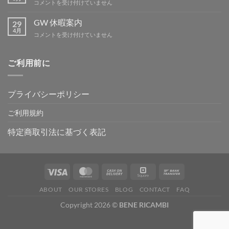
BBQ
コメントを受け付けていません
は
ミ
ー
GW 休暇案内
29
テ
4月
GW
コメントを受け付けていません
ィ
休
ン
暇
グ
案
ご利用前に
IN
内
吉
は
野
は
プライバシーポリシー
ご利用規約
特定商取引法に基づく表記
ABOUT
OUR STORES
BLOG
CONTACT
FAQ
Copyright 2026 ©
BENE RICAMBI