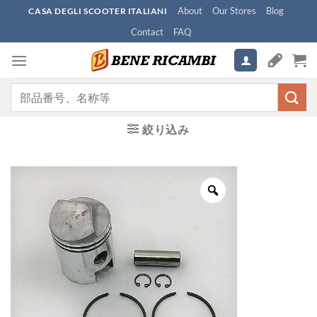
Skip
About
Our Stores
Blog
CASA DEGLI SCOOTER ITALIANI
to
Contact
FAQ
content
検
索
対
絞り込み
象: