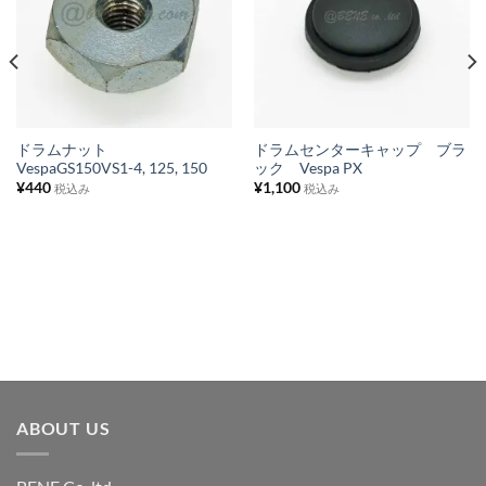
気
気
に
に
入
入
り
り
リ
リ
ス
ス
ドラムナット
ドラムセンターキャップ ブラ
VespaGS150VS1-4, 125, 150
ック Vespa PX
ト
ト
¥
440
¥
1,100
税込み
税込み
に
に
追
追
加
加
ABOUT US