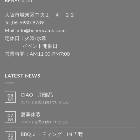
BENE Co.,ltd
大阪市城東区中央１－４－２２
Tel;06-6930-8739
Mail; info@benericambi.com
定休日；火曜/水曜
イベント開催日
営業時間；AM11:00-PM7:00
LATEST NEWS
CIAO 用部品
08
8月
CIAO
コメントを受け付けていません
用
部
夏季休暇
07
品
8月
夏
コメントを受け付けていません
は
季
休
BBQ ミーティング IN 吉野
11
暇
5月