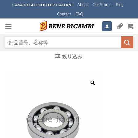
Skip
About
Our Stores
Blog
CASA DEGLI SCOOTER ITALIANI
to
Contact
FAQ
content
検
索
対
絞り込み
象: