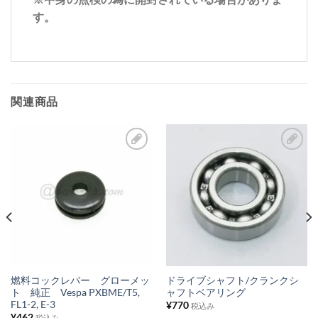
す。
関連商品
お
お
気
気
に
に
入
入
り
り
リ
リ
ス
ス
燃料コックレバー グローメッ
ドライブシャフト/クランクシ
ト 純正 Vespa PXBME/T5,
ャフトベアリング
ト
ト
FL1-2, E-3
¥
770
税込み
に
に
¥
462
税込み