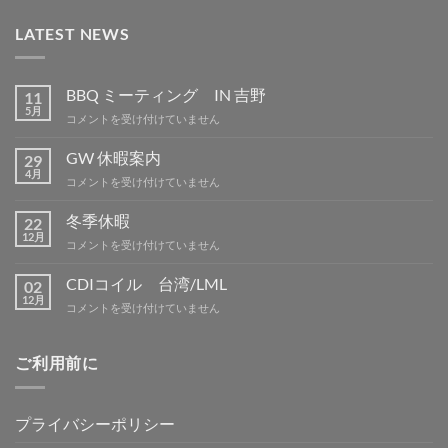
LATEST NEWS
BBQ ミーティング IN 吉野
11
5月
BBQ
コメントを受け付けていません
ミ
ー
GW 休暇案内
29
テ
4月
GW
コメントを受け付けていません
ィ
休
ン
暇
冬季休暇
グ
22
案
12月
IN
冬
コメントを受け付けていません
内
吉
季
は
野
休
CDIコイル 台湾/LML
02
は
暇
12月
CDI
コメントを受け付けていません
は
コ
イ
ル
ご利用前に
台
湾/LML
は
プライバシーポリシー