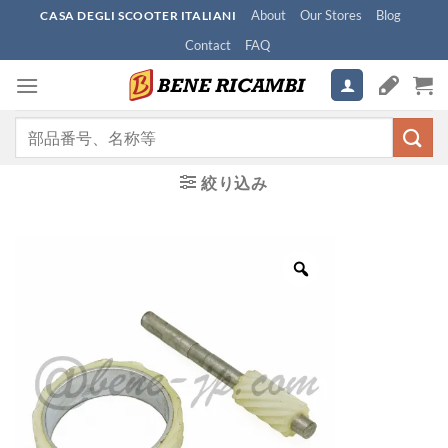
Skip
About
Our Stores
Blog
CASA DEGLI SCOOTER ITALIANI
to
Contact
FAQ
content
検
索
対
絞り込み
象: