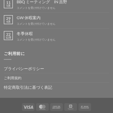
休
BBQ ミーティング IN 吉野
11
暇
5月
BBQ
コメントを受け付けていません
は
ミ
ー
GW 休暇案内
29
テ
4月
GW
コメントを受け付けていません
ィ
休
ン
暇
冬季休暇
グ
22
案
12月
IN
冬
コメントを受け付けていません
内
吉
季
は
野
休
は
暇
ご利用前に
は
プライバシーポリシー
ご利用規約
特定商取引法に基づく表記