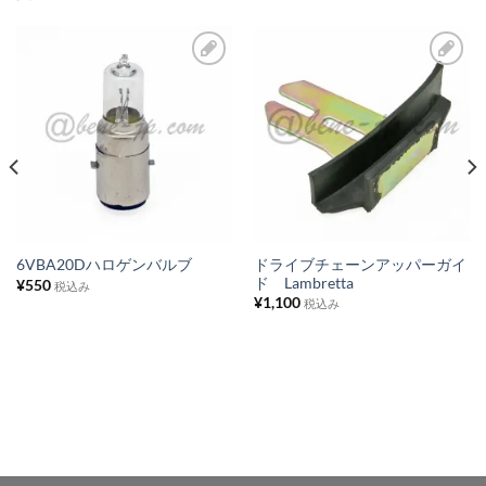
お
お
気
気
に
に
入
入
り
り
リ
リ
ス
ス
ドライブチェーンアッパーガイ
6VBA20Dハロゲンバルブ
ド Lambretta
¥
550
ト
ト
税込み
¥
1,100
税込み
に
に
追
追
加
加