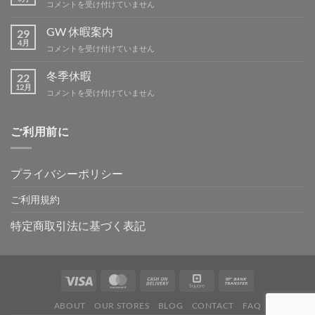
BBQ
コメントを受け付けていません
は
ミ
ー
GW 休暇案内
29
テ
4月
GW
コメントを受け付けていません
ィ
休
ン
暇
冬季休暇
グ
22
案
12月
IN
冬
コメントを受け付けていません
内
吉
季
は
野
休
は
暇
ご利用前に
は
プライバシーポリシー
ご利用規約
特定商取引法に基づく表記
ABOUT
OUR STORES
BLOG
CONTACT
FAQ