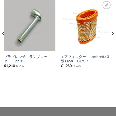
お
お
気
気
に
に
入
入
り
り
リ
リ
ス
ス
プラグレンチ ランブレッ
エアフィルター Lambretta 3
タ 22-13
型 LI/SX DL/GP
ト
ト
¥
1,210
¥
1,980
税込み
税込み
に
に
追
追
加
加