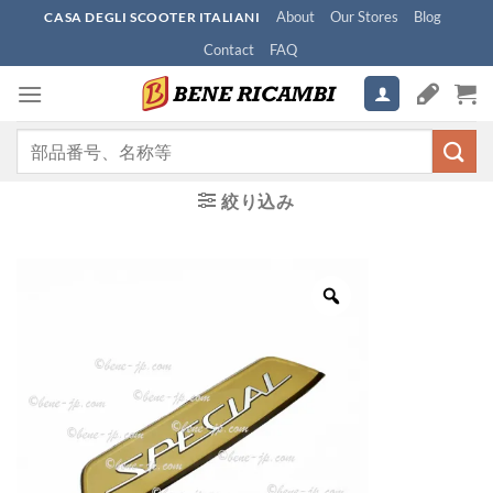
Skip
About
Our Stores
Blog
CASA DEGLI SCOOTER ITALIANI
to
Contact
FAQ
content
検
索
対
絞り込み
象: