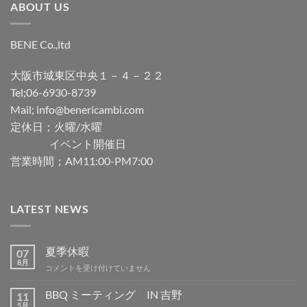
ABOUT US
BENE Co.,ltd
大阪市城東区中央１－４－２２
Tel;06-6930-8739
Mail; info@benericambi.com
定休日；火曜/水曜
イベント開催日
営業時間；AM11:00-PM7:00
LATEST NEWS
夏季休暇
07
8月
夏
コメントを受け付けていません
季
休
BBQ ミーティング IN 吉野
11
暇
5月