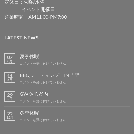
定休日；火曜/水曜
イベント開催日
営業時間；AM11:00-PM7:00
LATEST NEWS
夏季休暇
07
8月
夏
コメントを受け付けていません
季
休
BBQ ミーティング IN 吉野
11
暇
5月
BBQ
コメントを受け付けていません
は
ミ
ー
GW 休暇案内
29
テ
4月
GW
コメントを受け付けていません
ィ
休
ン
暇
冬季休暇
グ
22
案
12月
IN
冬
コメントを受け付けていません
内
吉
季
は
野
休
は