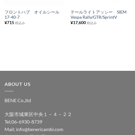
リ
リ
ス
ス
フロントハブ オイルシール
テールライトアッシー SIEM
17-40-7
Vespa Rally/GTR/SprintV
ト
ト
¥
715
¥
17,600
税込み
税込み
に
に
追
追
加
加
ABOUT US
BENE Co.,ltd
大阪市城東区中央１－４－２２
Tel;06-6930-8739
Mail; info@benericambi.com