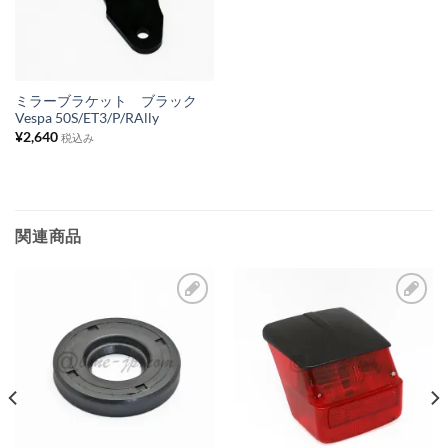
入
り
リ
ス
ミラーブラケット ブラック
Vespa 50S/ET3/P/RAlly
ト
¥
2,640
税込み
に
追
加
関連商品
お
お
気
気
に
に
入
入
り
り