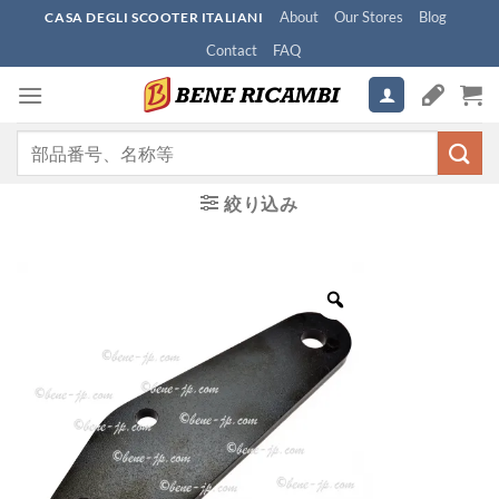
Skip
About
Our Stores
Blog
CASA DEGLI SCOOTER ITALIANI
to
Contact
FAQ
content
検
索
対
絞り込み
象: