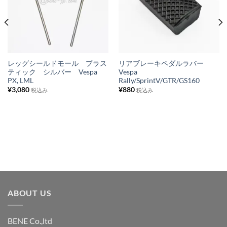
に
に
入
入
り
り
リ
リ
ス
ス
レッグシールドモール プラス
リアブレーキペダルラバー
ティック シルバー Vespa
Vespa
ト
ト
PX, LML
Rally/SprintV/GTR/GS160
に
に
¥
3,080
¥
880
税込み
税込み
追
追
加
加
ABOUT US
BENE Co.,ltd