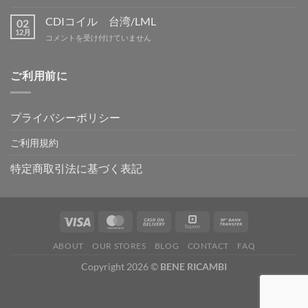
吉
季
は
野
休
CDIコイル 台湾/LML
02
は
暇
12月
CDI
コメントを受け付けていません
は
コ
イ
ル
ご利用前に
台
湾/LML
は
プライバシーポリシー
ご利用規約
特定商取引法に基づく表記
ABOUT
OUR STORES
BLOG
CONTACT
FAQ
Copyright 2026 ©
BENE RICAMBI