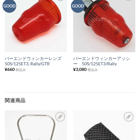
GOOD
GOOD
お
お
気
気
に
に
入
入
り
り
リ
リ
ス
ス
バーエンドウィンカーレンズ
バーエンドウィンカーアッシ
50S/125ET3, Rally/GTR
ー 50S/125ET3/Rally
ト
ト
¥
660
¥
3,080
税込み
税込み
に
に
追
追
加
加
関連商品
お
お
気
気