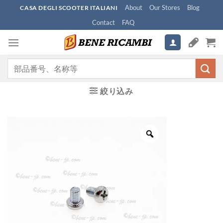
Skip
About
Our Stores
Blog
CASA DEGLI SCOOTER ITALIANI
to
Contact
FAQ
content
検
索
対
絞り込み
象: