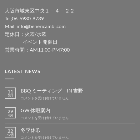
大阪市城東区中央１－４－２２
Tel;06-6930-8739
Mail; info@benericambi.com
定休日；火曜/水曜
イベント開催日
営業時間；AM11:00-PM7:00
LATEST NEWS
BBQ ミーティング IN 吉野
11
5月
BBQ
コメントを受け付けていません
ミ
ー
GW 休暇案内
29
テ
4月
GW
コメントを受け付けていません
ィ
休
ン
暇
冬季休暇
グ
22
案
12月
IN
冬
コメントを受け付けていません
内