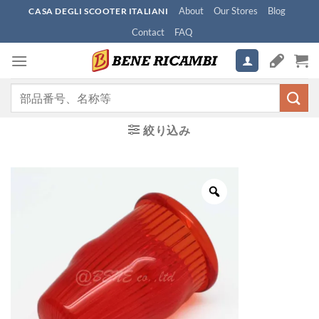
Skip
About
Our Stores
Blog
CASA DEGLI SCOOTER ITALIANI
to
Contact
FAQ
content
検
索
対
絞り込み
象: