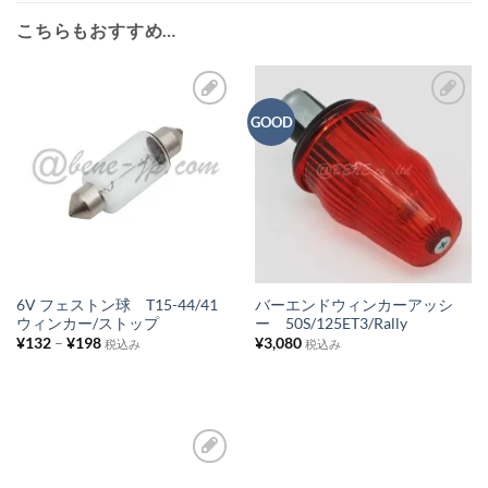
こちらもおすすめ…
GOOD
お
お
気
気
に
に
入
入
り
り
リ
リ
ス
ス
6V フェストン球 T15-44/41
バーエンドウィンカーアッシ
ウィンカー/ストップ
ー 50S/125ET3/Rally
ト
ト
¥
132
–
¥
198
¥
3,080
税込み
税込み
に
に
追
追
加
加
お