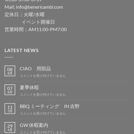
Mail; info@benericambi.com
定休日；火曜/水曜
イベント開催日
営業時間；AM11:00-PM7:00
LATEST NEWS
CIAO 用部品
08
8月
CIAO
コメントを受け付けていません
用
部
夏季休暇
07
品
8月
夏
コメントを受け付けていません
は
季
休
BBQ ミーティング IN 吉野
11
暇
5月
BBQ
コメントを受け付けていません
は
ミ
ー
GW 休暇案内
29
テ
4月
GW
コメントを受け付けていません
ィ