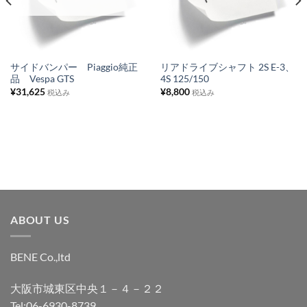
入
入
り
り
リ
リ
ス
ス
サイドバンパー Piaggio純正
リアドライブシャフト 2S E-3、
品 Vespa GTS
4S 125/150
ト
ト
¥
31,625
¥
8,800
税込み
税込み
に
に
追
追
加
加
ABOUT US
BENE Co.,ltd
大阪市城東区中央１－４－２２
Tel;06-6930-8739