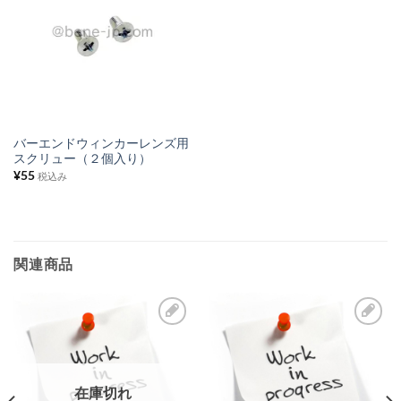
気
に
入
り
リ
ス
バーエンドウィンカーレンズ用
スクリュー（２個入り）
ト
¥
55
税込み
に
追
加
関連商品
お
お
気
気
に
に
在庫切れ