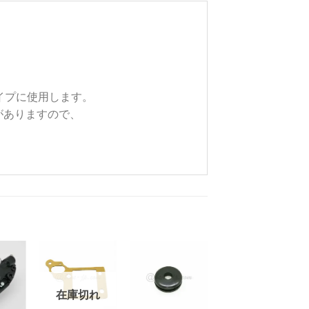
イプに使用します。
がありますので、
お
お
お
在庫切れ
気
気
気
+
+
+