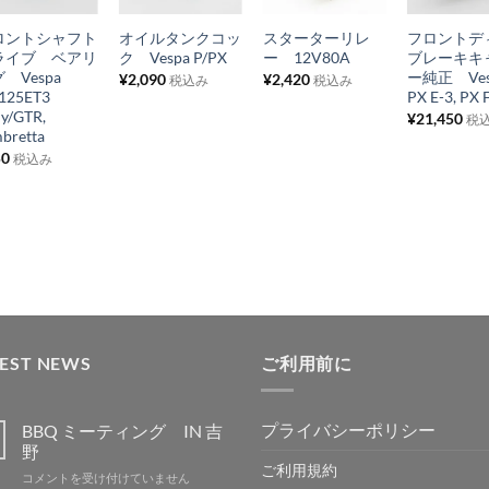
に
に
に
に
ロントシャフト
オイルタンクコッ
スターターリレ
フロントデ
入
入
入
入
ライブ ベアリ
ク Vespa P/PX
ー 12V80A
ブレーキキ
り
り
り
り
 Vespa
ー純正 Ves
¥
2,090
¥
2,420
税込み
税込み
/125ET3
PX E-3, PX 
リ
リ
リ
リ
ly/GTR,
¥
21,450
税
ス
ス
ス
ス
bretta
50
ト
ト
ト
ト
税込み
に
に
に
に
追
追
追
追
加
加
加
加
TEST NEWS
ご利用前に
プライバシーポリシー
BBQ ミーティング IN 吉
野
ご利用規約
BBQ
コメントを受け付けていません