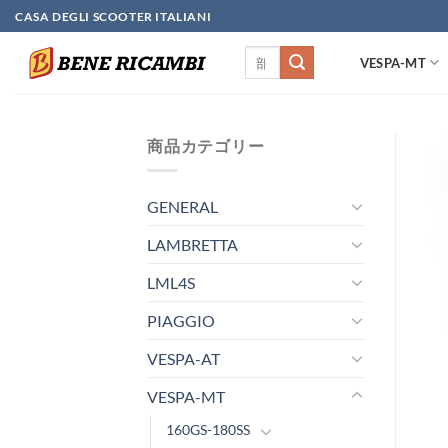
Skip
CASA DEGLI SCOOTER ITALIANI
to
検
content
VESPA-MT
索
対
象:
商品カテゴリー
GENERAL
LAMBRETTA
LML4S
PIAGGIO
VESPA-AT
VESPA-MT
160GS-180SS