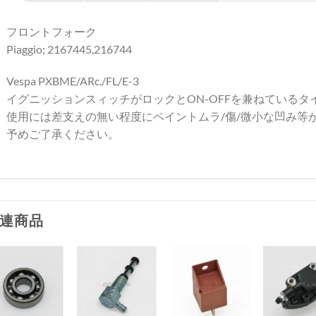
フロントフォーク
Piaggio; 2167445,216744
Vespa PXBME/ARc./FL/E-3
イグニッションスィッチがロックとON-OFFを兼ねているタ
使用には差支えの無い程度にペイントムラ/傷/微小な凹み等
予めご了承ください。
連商品
お
お
お
お
気
気
気
気
+
+
+
+