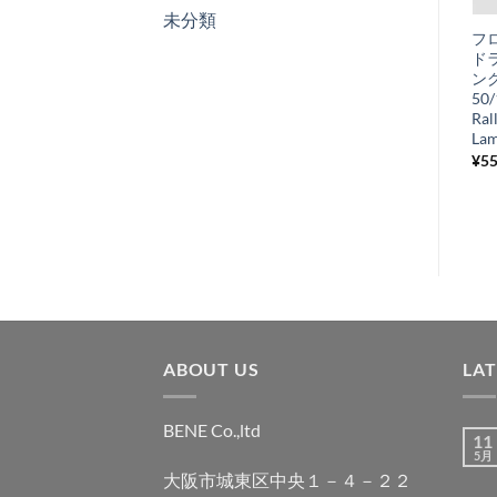
未分類
に
ガスケットセッ
フ
入
ト Piaggio純
ド
り
正 オーリング付
ング
き P/PX125-
50
リ
150 オイルミキ
Ral
ス
サー付き
Lam
¥
3,960
¥
5
ト
税込み
に
追
加
ABOUT US
LA
BENE Co.,ltd
11
5月
大阪市城東区中央１－４－２２