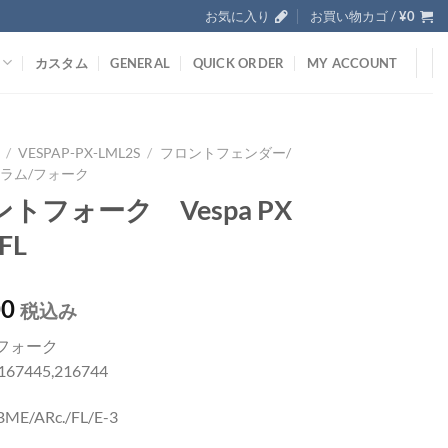
お気に入り
お買い物カゴ /
¥
0
カスタム
GENERAL
QUICK ORDER
MY ACCOUNT
/
VESPAP-PX-LML2S
/
フロントフェンダー/
ラム/フォーク
トフォーク Vespa PX
FL
00
税込み
フォーク
2167445,216744
BME/ARc./FL/E-3