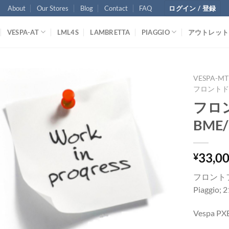
About
Our Stores
Blog
Contact
FAQ
ログイン / 登録
VESPA-AT
LML4S
LAMBRETTA
PIAGGIO
アウトレット
VESPA-MT
フロントド
フロン
BME/
33,0
¥
フロント
Piaggio; 
Vespa PX