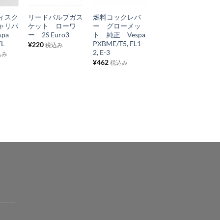
に
に
に
ィスク
リードバルブガス
燃料コックレバ
スペアホイールカ
入
入
入
ャリパ
ケット ローワ
ー グローメッ
バー 純正 Vespa
り
り
り
pa
ー 2S Euro3
ト 純正 Vespa
PX
FL
PXBME/T5, FL1-
¥
220
¥
4,840
税込み
税込み
リ
リ
リ
2, E-3
込み
ス
ス
ス
¥
462
税込み
ト
ト
ト
に
に
に
追
追
追
加
加
加