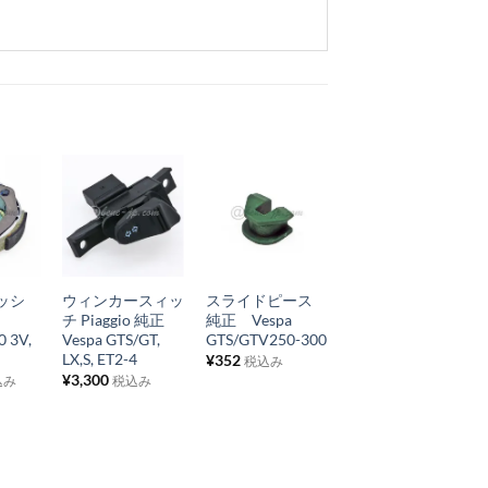
お
お
お
気
気
気
+
+
+
に
に
に
ッシ
ウィンカースィッ
スライドピース
クラッチベル 純
入
入
入
チ Piaggio 純正
純正 Vespa
正 Vespa ET4
り
り
り
0 3V,
Vespa GTS/GT,
GTS/GTV250-300
125-150,
LX,S, ET2-4
LX/S125-150, GTS
¥
352
税込み
リ
リ
リ
¥
3,300
¥
8,360
込み
税込み
税込み
ス
ス
ス
ト
ト
ト
に
に
に
追
追
追