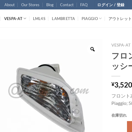
About
Our Stores
Blog
Contact
FAQ
ログイン / 登録
VESPA-AT
LML4S
LAMBRETTA
PIAGGIO
アウトレット
VESPA-AT
フロ
ッシー 
3,52
¥
フロント
Piaggio; 
在庫切れ