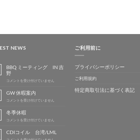
加
加
加
加
TEST NEWS
ご利用前に
プライバシーポリシー
BBQ ミーティング IN 吉
野
ご利用規約
BBQ
コメントを受け付けていません
ミ
特定商取引法に基づく表記
ー
GW 休暇案内
テ
GW
コメントを受け付けていません
ィ
休
ン
暇
冬季休暇
グ
案
IN
冬
コメントを受け付けていません
内
吉
季
は
野
休
CDIコイル 台湾/LML
は
暇
CDI
コメントを受け付けていません