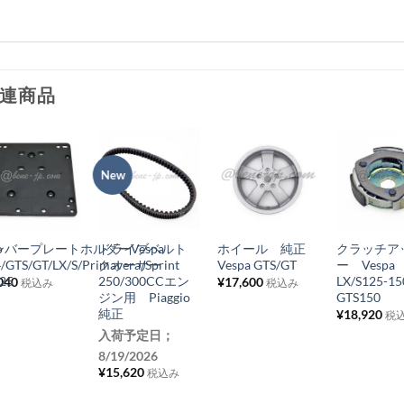
連商品
New
お
お
お
お
気
気
気
気
+
+
+
+
に
に
に
に
o
ンバープレートホルダーVespa
ドライブベルト
ホイール 純正
クラッチア
入
入
入
入
/GTS/GT/LX/S/Primavera/Sprint
クオーサー
Vespa GTS/GT
ー Vespa
り
り
り
り
125
250/300CCエン
LX/S125-15
040
¥
17,600
税込み
税込み
ジン用 Piaggio
GTS150
リ
リ
リ
リ
純正
¥
18,920
税
ス
ス
ス
ス
入荷予定日；
ト
ト
ト
ト
8/19/2026
¥
15,620
に
に
に
に
税込み
追
追
追
追