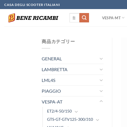
Skip
CASA DEGLI SCOOTER ITALIANI
to
検
content
VESPA-MT
索
対
象:
商品カテゴリー
GENERAL
LAMBRETTA
LML4S
PIAGGIO
VESPA-AT
ET2/4-50/150
GTS-GT-GTV125-300/310