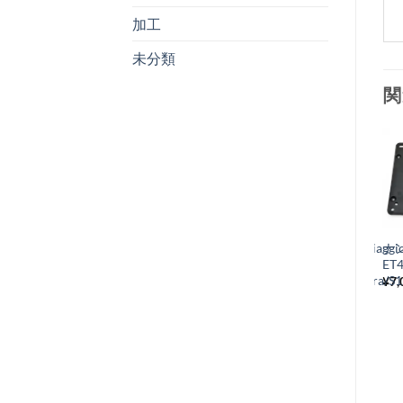
加工
未分類
関
お
気
+
に
ドライブベルト Piaggi
ナ
入
純正Vespa
ET4
り
LX(3V,ijet)/Primavera/S
¥
7,
¥
6,930
税込み
リ
ス
ト
に
追