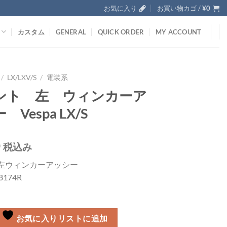
お気に入り
お買い物カゴ /
¥
0
カスタム
GENERAL
QUICK ORDER
MY ACCOUNT
/
LX/LXV/S
/
電装系
ント 左 ウィンカーア
Vespa LX/S
0
税込み
左ウィンカーアッシー
58174R
お気に入りリストに追加