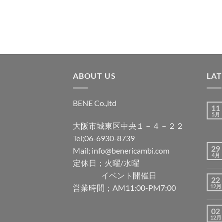
加
ABOUT US
LA
BENE Co.,ltd
11
5月
大阪市城東区中央１－４－２２
Tel;06-6930-8739
29
Mail; info@benericambi.com
4月
定休日；火曜/水曜
イベント開催日
22
営業時間；AM11:00-PM7:00
12月
02
12月