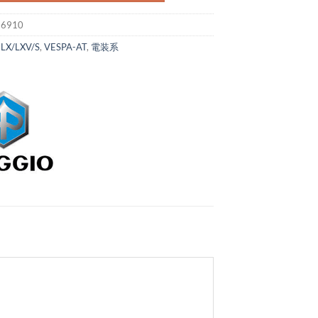
:
6910
:
LX/LXV/S
,
VESPA-AT
,
電装系