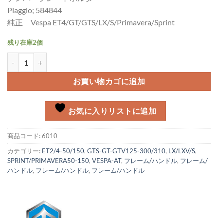
Piaggio; 584844
純正 Vespa ET4/GT/GTS/LX/S/Primavera/Sprint
残り在庫2個
ナンバープレートホルダーVespa ET4/GTS/GT/LX/S/Primavera/Sprin
お買い物カゴに追加
お気に入りリストに追加
商品コード:
6010
カテゴリー:
ET2/4-50/150
,
GTS-GT-GTV125-300/310
,
LX/LXV/S
,
SPRINT/PRIMAVERA50-150
,
VESPA-AT
,
フレーム/ハンドル
,
フレーム/
ハンドル
,
フレーム/ハンドル
,
フレーム/ハンドル