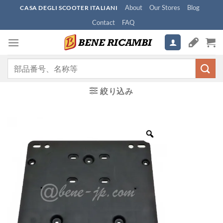
Skip
About
Our Stores
Blog
CASA DEGLI SCOOTER ITALIANI
to
Contact
FAQ
content
検
索
対
絞り込み
象: