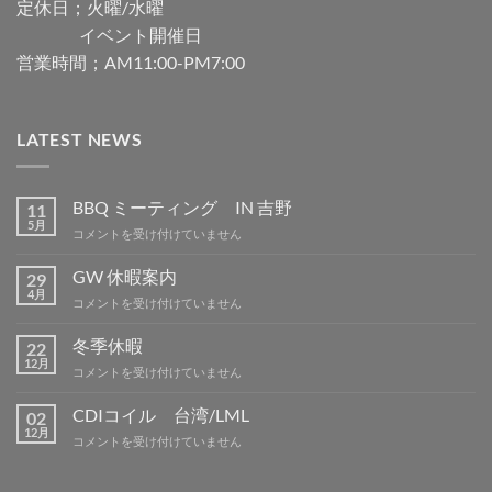
定休日；火曜/水曜
イベント開催日
営業時間；AM11:00-PM7:00
LATEST NEWS
BBQ ミーティング IN 吉野
11
5月
BBQ
コメントを受け付けていません
ミ
ー
GW 休暇案内
29
テ
4月
GW
コメントを受け付けていません
ィ
休
ン
暇
冬季休暇
グ
22
案
12月
IN
冬
コメントを受け付けていません
内
吉
季
は
野
休
CDIコイル 台湾/LML
02
は
暇
12月
CDI
コメントを受け付けていません
は
コ
イ