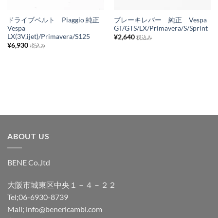
リ
リ
ス
ス
ドライブベルト Piaggio 純正
ブレーキレバー 純正 Vespa
Vespa
GT/GTS/LX/Primavera/S/Sprint
ト
ト
LX(3V,ijet)/Primavera/S125
¥
2,640
税込み
に
に
¥
6,930
税込み
追
追
加
加
ABOUT US
BENE Co.,ltd
大阪市城東区中央１－４－２２
Tel;06-6930-8739
Mail; info@benericambi.com