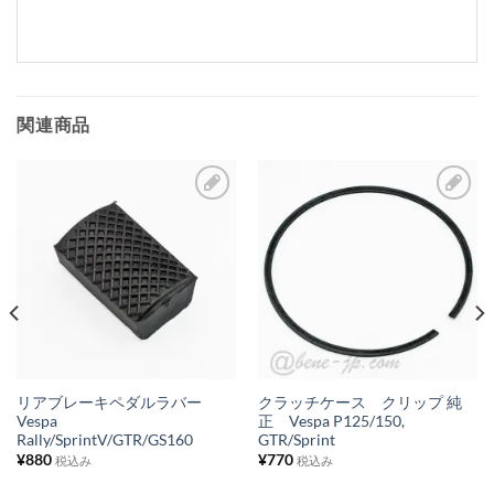
関連商品
お
お
気
気
に
に
入
入
り
り
リ
リ
ス
ス
リアブレーキペダルラバー
クラッチケース クリップ 純
Vespa
正 Vespa P125/150,
ト
ト
Rally/SprintV/GTR/GS160
GTR/Sprint
に
に
¥
880
¥
770
税込み
税込み
追
追