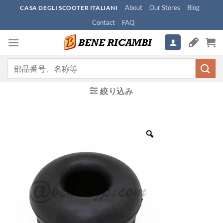
Skip
About
Our Stores
Blog
CASA DEGLI SCOOTER ITALIANI
to
Contact
FAQ
content
検
索
対
絞り込み
象: