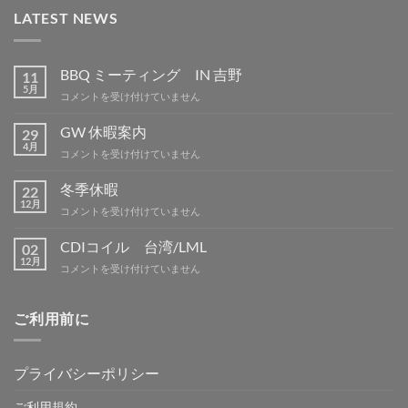
LATEST NEWS
BBQ ミーティング IN 吉野
11
5月
BBQ
コメントを受け付けていません
ミ
ー
GW 休暇案内
29
テ
4月
GW
コメントを受け付けていません
ィ
休
ン
暇
冬季休暇
グ
22
案
12月
IN
冬
コメントを受け付けていません
内
吉
季
は
野
休
CDIコイル 台湾/LML
02
は
暇
12月
CDI
コメントを受け付けていません
は
コ
イ
ル
ご利用前に
台
湾/LML
は
プライバシーポリシー
ご利用規約