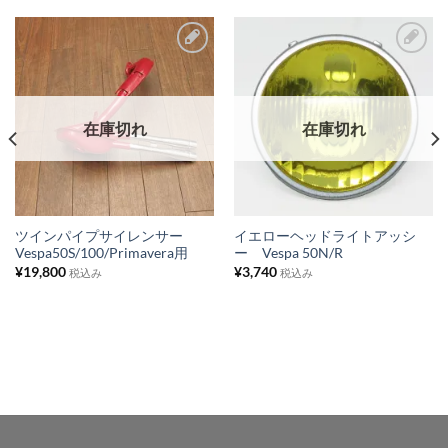
お
お
気
気
に
に
在庫切れ
在庫切れ
入
入
り
り
リ
リ
ス
ス
ツインパイプサイレンサー
イエローヘッドライトアッシ
Vespa50S/100/Primavera用
ー Vespa 50N/R
ト
ト
¥
19,800
¥
3,740
税込み
税込み
に
に
追
追
加
加