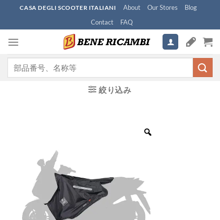
Skip
About
Our Stores
Blog
CASA DEGLI SCOOTER ITALIANI
to
Contact
FAQ
content
検
索
対
絞り込み
象: