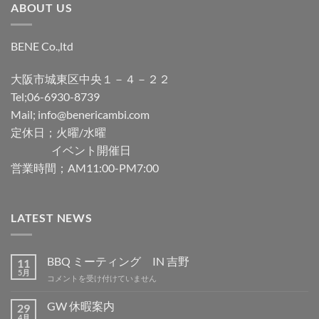
ABOUT US
BENE Co.,ltd
大阪市城東区中央１－４－２２
Tel;06-6930-8739
Mail; info@benericambi.com
定休日；火曜/水曜
イベント開催日
営業時間；AM11:00-PM7:00
LATEST NEWS
BBQ ミーティング IN 吉野
11
5月
BBQ
コメントを受け付けていません
ミ
ー
GW 休暇案内
29
テ
4月