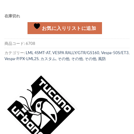
在庫切れ
お気に入りリストに追加
商品コード:
6708
カテゴリー:
LML 4SMT-AT
,
VESPA RALLY/GTR/GS160
,
Vespa-50S/ET3
,
Vespa-P/PX-LML2S
,
カスタム
,
その他
,
その他
,
その他
,
風防