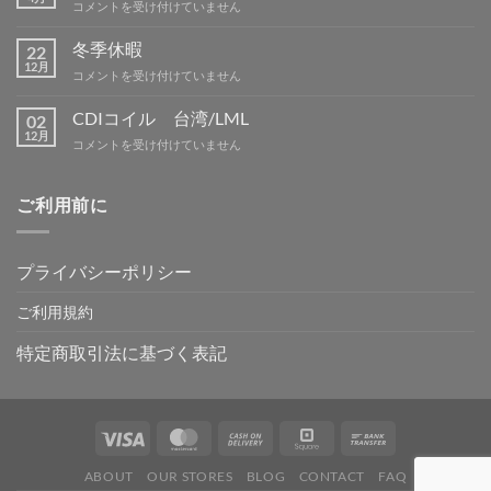
GW
コメントを受け付けていません
ィ
休
ン
暇
冬季休暇
グ
22
案
12月
IN
冬
コメントを受け付けていません
内
吉
季
は
野
休
CDIコイル 台湾/LML
02
は
暇
12月
CDI
コメントを受け付けていません
は
コ
イ
ル
ご利用前に
台
湾/LML
は
プライバシーポリシー
ご利用規約
特定商取引法に基づく表記
ABOUT
OUR STORES
BLOG
CONTACT
FAQ