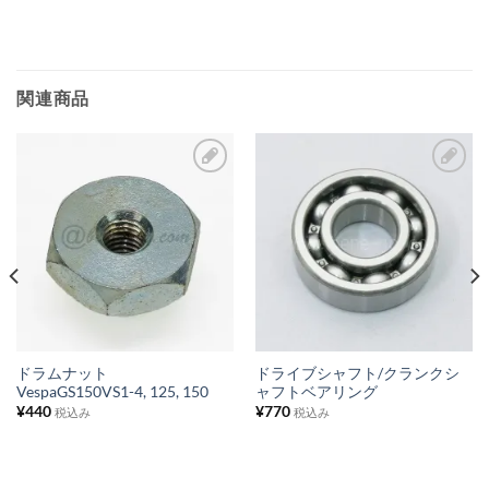
に
追
加
関連商品
お
お
気
気
に
に
入
入
り
り
リ
リ
ス
ス
ドラムナット
ドライブシャフト/クランクシ
VespaGS150VS1-4, 125, 150
ャフトベアリング
ト
ト
¥
440
¥
770
税込み
税込み
に
に
追
追
加
加