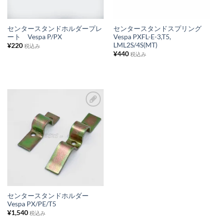
り
り
リ
リ
ス
ス
センタースタンドホルダープレ
センタースタンドスプリング
ート Vespa P/PX
Vespa PXFL-E-3,T5,
ト
ト
LML2S/4S(MT)
¥
220
税込み
に
に
¥
440
税込み
追
追
加
加
お
気
に
入
り
リ
ス
センタースタンドホルダー
Vespa PX/PE/T5
ト
¥
1,540
税込み