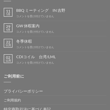
BBQ ミーティング IN 吉野
11
5月
BBQ
コメントを受け付けていません
ミ
ー
GW 休暇案内
29
テ
4月
GW
コメントを受け付けていません
ィ
休
ン
暇
冬季休暇
グ
22
案
12月
IN
冬
コメントを受け付けていません
内
吉
季
は
野
休
CDIコイル 台湾/LML
02
は
暇
12月
CDI
コメントを受け付けていません
は
コ
イ
ル
ご利用前に
台
湾/LML
は
プライバシーポリシー
ご利用規約
特定商取引法に基づく表記