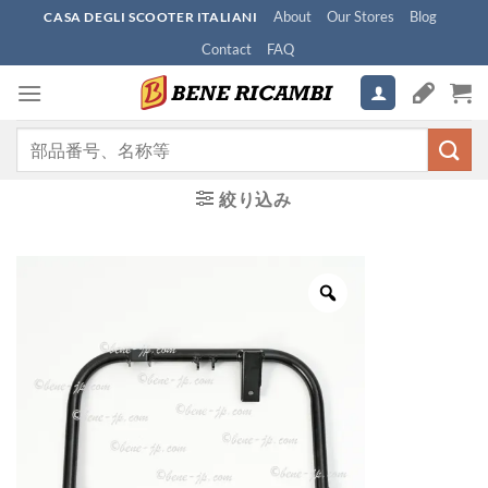
Skip
About
Our Stores
Blog
CASA DEGLI SCOOTER ITALIANI
to
Contact
FAQ
content
検
索
対
絞り込み
象: