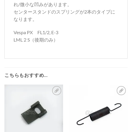
れ/微小な凹みがあります。
センタースタンドのスプリングが2本のタイプに
なります。
Vespa PX FL1/2, E-3
LML２S（後期のみ）
こちらもおすすめ…
お
お
気
気
に
に
入
入