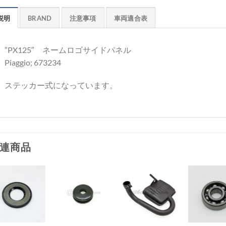
説明
BRAND
注意事項
車両適合表
”PX125″ ネームロゴサイドパネル
Piaggio; 673234
ステッカー式になっています。
連商品
お
お
お
お
気
気
気
気
+
+
+
+
に
に
に
に