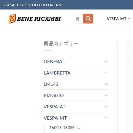
Skip
CASA DEGLI SCOOTER ITALIANI
to
検
content
VESPA-MT
索
対
象:
商品カテゴリー
GENERAL
LAMBRETTA
LML4S
PIAGGIO
VESPA-AT
VESPA-MT
160GS-180SS