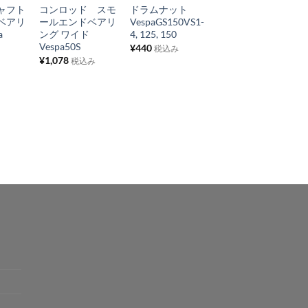
ャフト
コンロッド スモ
ドラムナット
スペアホイールカ
入
入
入
ベアリ
ールエンドベアリ
VespaGS150VS1-
バー 純正 Vespa
り
り
り
a
ング ワイド
4, 125, 150
PX
Vespa50S
¥
440
¥
4,840
税込み
税込み
リ
リ
リ
¥
1,078
税込み
ス
ス
ス
ト
ト
ト
に
に
に
追
追
追
加
加
加