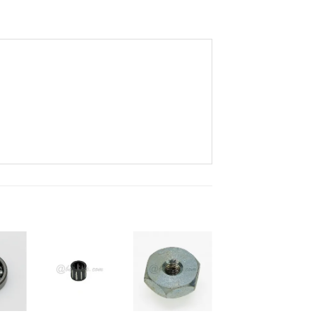
お
お
お
気
気
気
+
+
+
に
に
に