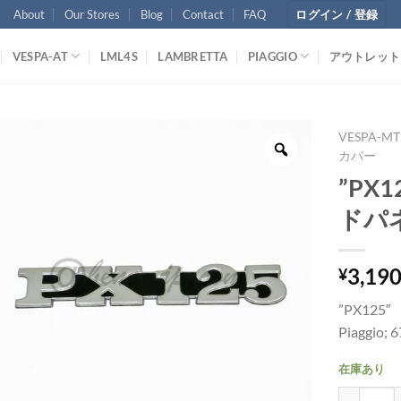
About
Our Stores
Blog
Contact
FAQ
ログイン / 登録
VESPA-AT
LML4S
LAMBRETTA
PIAGGIO
アウトレット
VESPA-MT
カバー
”PX
ドパ
3,19
¥
”PX12
Piaggio; 
在庫あり
”PX12