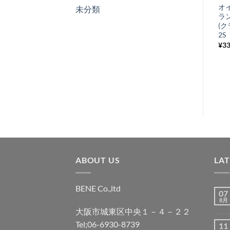
プライマリーギア
オ
未分類
入
シャフトベアリン
ラ
り
グ
(
P/PX/Rally200
2S
リ
¥
825
¥
3
税込み
ス
ト
に
追
加
ABOUT US
LA
BENE Co.,ltd
07
8月
大阪市城東区中央１－４－２２
Tel;06-6930-8739
11