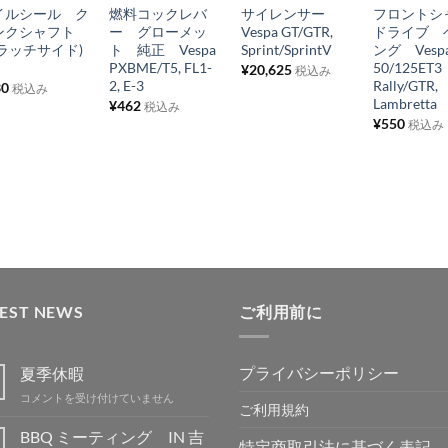
イルシール ク
燃料コックレバ
サイレンサー
フロントシ
入
入
入
入
ンクシャフト
ー グローメッ
Vespa GT/GTR,
ドライブ 
り
り
り
り
クラッチサイド)
ト 純正 Vespa
Sprint/SprintV
ング Vesp
PXBME/T5, FL1-
50/125ET3
¥
20,625
税込み
リ
リ
リ
リ
2, E-3
Rally/GTR,
30
税込み
ス
ス
ス
ス
Lambretta
¥
462
税込み
¥
550
ト
ト
ト
ト
税込み
に
に
に
に
追
追
追
追
加
加
加
加
TEST NEWS
ご利用前に
プライバシーポリシー
夏季休暇
夏
コメントを受け付けていません
ご利用規約
季
休
BBQ ミーティング IN 吉
特定商取引法に基づく表記
暇