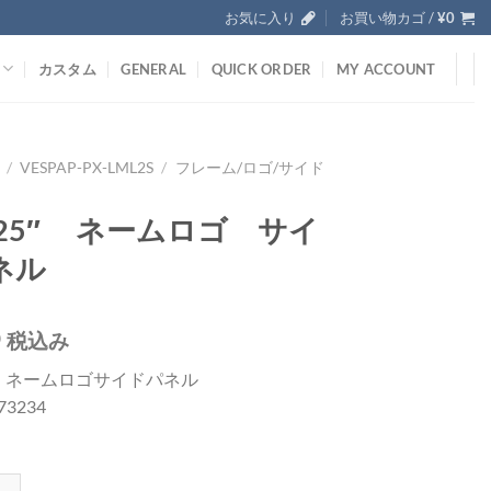
お気に入り
お買い物カゴ /
¥
0
カスタム
GENERAL
QUICK ORDER
MY ACCOUNT
/
VESPAP-PX-LML2S
/
フレーム/ロゴ/サイド
125″ ネームロゴ サイ
ネル
0
税込み
5″ ネームロゴサイドパネル
673234
5" ネームロゴ サイドパネル個