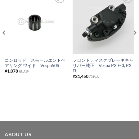
お
お
気
気
に
に
入
入
り
り
リ
リ
ス
ス
コンロッド スモールエンドベ
フロントディスクブレーキキャ
アリング ワイド Vespa50S
リパー純正 Vespa PX E-3, PX
ト
ト
FL
¥
1,078
税込み
に
に
¥
21,450
税込み
追
追
加
加
ABOUT US