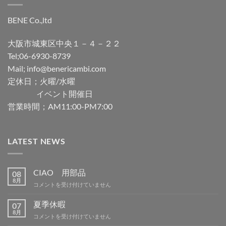
BENE Co.,ltd
大阪市城東区中央１－４－２２
Tel;06-6930-8739
Mail; info@benericambi.com
定休日；火曜/水曜
イベント開催日
営業時間；AM11:00-PM7:00
LATEST NEWS
CIAO 用部品
08
8月
CIAO
コメントを受け付けていません
用
部
夏季休暇
07
品
8月
夏
コメントを受け付けていません
は
季