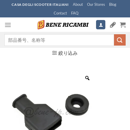
Skip
About
Our Stores
Blog
CASA DEGLI SCOOTER ITALIANI
to
Contact
FAQ
content
検
索
対
絞り込み
象: