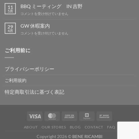
休
BBQ ミーティング IN 吉野
11
暇
5月
BBQ
コメントを受け付けていません
は
ミ
ー
GW 休暇案内
29
テ
4月
GW
コメントを受け付けていません
ィ
休
ン
暇
グ
案
ご利用前に
IN
内
吉
は
野
は
プライバシーポリシー
ご利用規約
特定商取引法に基づく表記
ABOUT
OUR STORES
BLOG
CONTACT
FAQ
Copyright 2026 ©
BENE RICAMBI