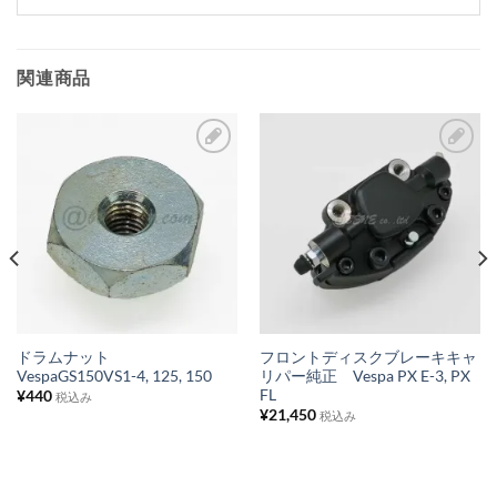
関連商品
お
お
気
気
に
に
入
入
り
り
リ
リ
ス
ス
ドラムナット
フロントディスクブレーキキャ
VespaGS150VS1-4, 125, 150
リパー純正 Vespa PX E-3, PX
ト
ト
FL
¥
440
税込み
に
に
¥
21,450
税込み
追
追
加
加