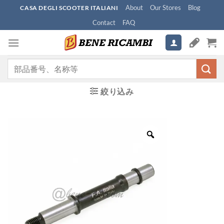
Skip
About
Our Stores
Blog
CASA DEGLI SCOOTER ITALIANI
to
Contact
FAQ
content
検
索
対
絞り込み
象: