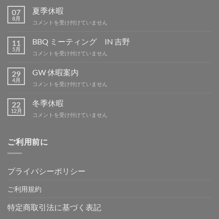
夏季休暇
07
8月
夏
コメントを受け付けていません
季
休
BBQ ミーティング IN 吉野
11
暇
5月
BBQ
コメントを受け付けていません
は
ミ
ー
GW 休暇案内
29
テ
4月
GW
コメントを受け付けていません
ィ
休
ン
暇
冬季休暇
グ
22
案
12月
IN
冬
コメントを受け付けていません
内
吉
季
は
野
休
は
暇
ご利用前に
は
プライバシーポリシー
ご利用規約
特定商取引法に基づく表記