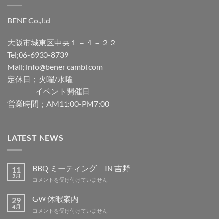
BENE Co.,ltd
大阪市城東区中央１－４－２２
Tel;06-6930-8739
Mail; info@benericambi.com
定休日；火曜/水曜
イベント開催日
営業時間；AM11:00-PM7:00
LATEST NEWS
BBQ ミーティング IN 吉野
11
5月
BBQ
コメントを受け付けていません
ミ
ー
GW 休暇案内
29
テ
4月
GW
コメントを受け付けていません
ィ
休