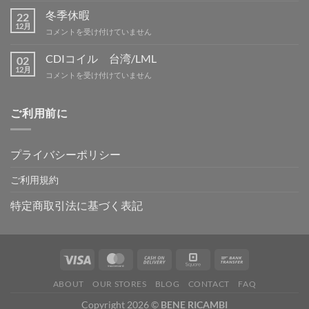
ン
暇
冬季休暇
グ
22
案
12月
IN
冬
コメントを受け付けていません
内
吉
季
は
野
休
CDIコイル 台湾/LML
02
は
暇
12月
CDI
コメントを受け付けていません
は
コ
イ
ル
ご利用前に
台
湾/LML
は
プライバシーポリシー
ご利用規約
特定商取引法に基づく表記
ABOUT
OUR STORES
BLOG
CONTACT
FAQ
Copyright 2026 ©
BENE RICAMBI