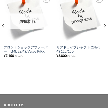
お
お
気
気
に
に
在庫切れ
入
入
り
り
リ
リ
ス
ス
フロントショックアブソーバ
リアドライブシャフト 2S E-3、
ー LML 2S/4S, Vespa P/PX
4S 125/150
ト
ト
¥
7,150
¥
8,800
税込み
税込み
に
に
追
追
加
加
ABOUT US