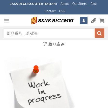
Skip
About
Our Stores
Blog
CASA DEGLI SCOOTER ITALIANI
to
Contact
FAQ
content
検
索
対
絞り込み
象: