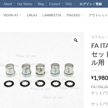
About
Our Stores
Blog
Contact
FAQ
ログイン / 登録
VESPA-AT
LML4S
LAMBRETTA
PIAGGIO
アウトレット
カスタム
/
FA 
セッ
ル用
1,98
¥
FA IT
ナット/
ナット/