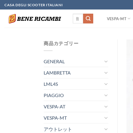
Skip
CASA DEGLI SCOOTER ITALIANI
to
検
content
VESPA-MT
索
対
象:
商品カテゴリー
GENERAL
LAMBRETTA
LML4S
PIAGGIO
VESPA-AT
VESPA-MT
アウトレット