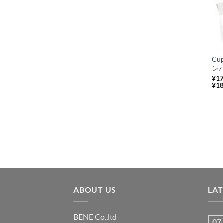
お
在庫切れ
気
+
に
フロントキャリ
Cu
入
ア 純正 Vespa
ンパ
り
LX
¥
17
¥
18
¥
35,200
税込み
リ
ス
ト
に
追
加
ABOUT US
LA
BENE Co.,ltd
07