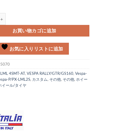
LIA ナット/ワッシャーセット チューブレスホイール用個
お買い物カゴに追加
お気に入りリストに追加
:
5070
:
LML 4SMT-AT
,
VESPA RALLY/GTR/GS160
,
Vespa-
espa-P/PX-LML2S
,
カスタム
,
その他
,
その他
,
ホイー
ホイール/タイヤ