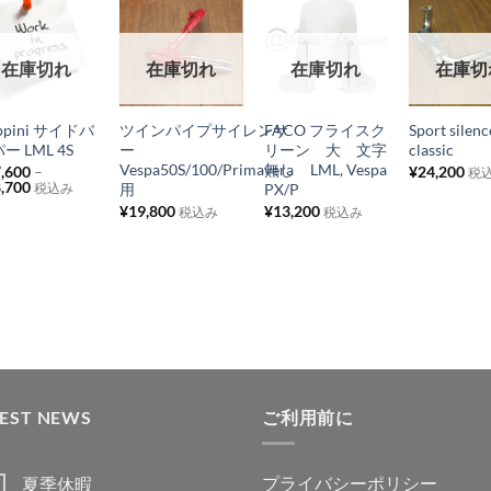
お
お
お
お
在庫切れ
在庫切れ
在庫切れ
在庫切
気
気
気
気
+
+
+
+
に
に
に
に
ppini サイドバ
ツインパイプサイレンサ
FACO フライスク
Sport silenc
入
入
入
入
ー LML 4S
ー
リーン 大 文字
classic
り
り
り
り
Vespa50S/100/Primavera
無し LML, Vespa
,600
–
¥
24,200
税
,700
用
PX/P
税込み
リ
リ
リ
リ
¥
19,800
¥
13,200
税込み
税込み
ス
ス
ス
ス
ト
ト
ト
ト
に
に
に
に
追
追
追
追
加
加
加
加
TEST NEWS
ご利用前に
プライバシーポリシー
夏季休暇