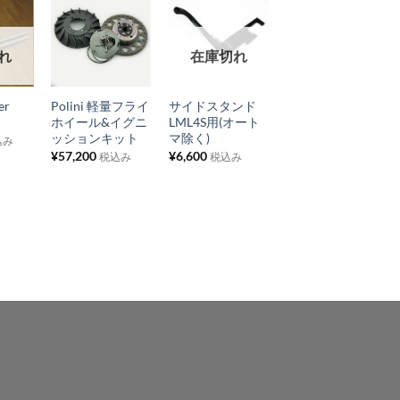
お
お
お
れ
在庫切れ
在庫切れ
気
気
気
+
+
+
に
に
に
er
Polini 軽量フライ
サイドスタンド
ツインパイプサイ
入
入
入
ホイール&イグニ
LML4S用(オート
レンサー Vespa
り
り
り
ッションキット
マ除く)
P/PX125-150
込み
LML2S
¥
57,200
¥
6,600
税込み
税込み
リ
リ
リ
¥
22,000
税込み
ス
ス
ス
ト
ト
ト
に
に
に
追
追
追
加
加
加