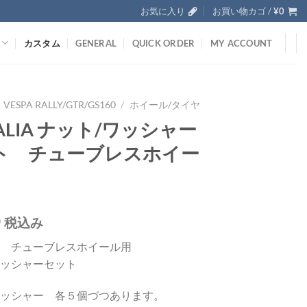
お気に入り
お買い物カゴ /
¥
0
カスタム
GENERAL
QUICK ORDER
MY ACCOUNT
VESPA RALLY/GTR/GS160
/
ホイール/タイヤ
ITALIA ナット/ワッシャー
ト チューブレスホイー
0
税込み
ALIA チューブレスホイール用
ワッシャーセット
ワッシャー 各５個づつあります。